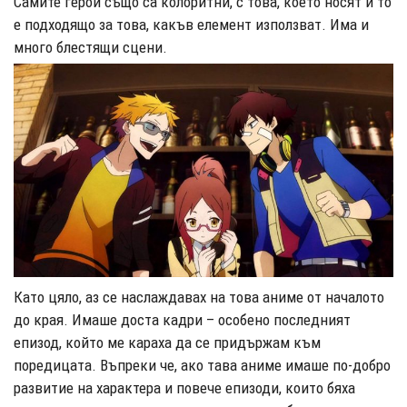
Самите герои също са колоритни, с това, което носят и то
е подходящо за това, какъв елемент използват. Има и
много блестящи сцени.
Като цяло, аз се наслаждавах на това аниме от началото
до края. Имаше доста кадри – особено последният
епизод, който ме караха да се придържам към
поредицата. Въпреки че, ако тава аниме имаше по-добро
развитие на характера и повече епизоди, които бяха