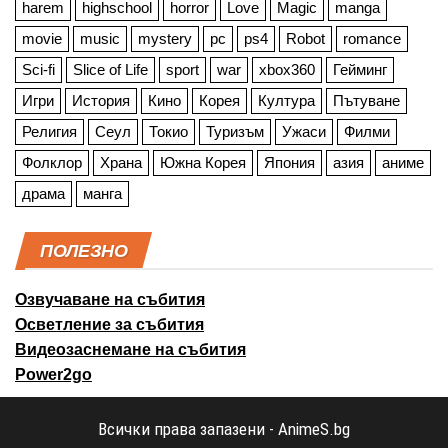
harem
highschool
horror
Love
Magic
manga
movie
music
mystery
pc
ps4
Robot
romance
Sci-fi
Slice of Life
sport
war
xbox360
Гейминг
Игри
История
Кино
Корея
Култура
Пътуване
Религия
Сеул
Токио
Туризъм
Ужаси
Филми
Фолклор
Храна
Южна Корея
Япония
азия
аниме
драма
манга
ПОЛЕЗНО
Озвучаване на събития
Осветление за събития
Видеозаснемане на събития
Power2go
Всички права запазени - AnimeS.bg