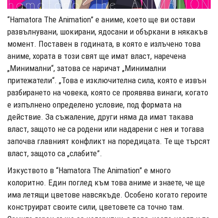
“Hamatora The Animation” е аниме, което ще ви остави
развълнувани, шокирани, ядосани и объркани в някакъв
момент. Поставен в годината, в която е излъчено това
аниме, хората в този свят ще имат власт, наречена
„Минимални“, затова се наричат ​​„Минимални
притежатели“. „Това е изключителна сила, която е извън
разбирането на човека, която се проявява винаги, когато
е изпълнено определено условие, под формата на
действие. За съжаление, други няма да имат такава
власт, защото не са родени или надарени с нея и тогава
започва главният конфликт на поредицата. Те ще търсят
власт, защото са „слабите”.
Изкуството в “Hamatora The Animation” е много
колоритно. Един поглед към това аниме и знаете, че ще
има летящи цветове навсякъде. Особено когато героите
конструират своите сили, цветовете са точно там.