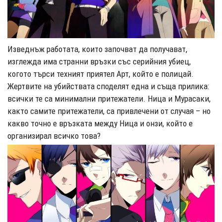
Изведнъж работата, които започват да получават,
изглежда има странни връзки със серийния убиец,
когото търси техният приятел Арт, който е полицай.
Жертвите на убийствата споделят една и съща прилика:
всички те са минимални притежатели. Ница и Мурасаки,
както самите притежатели, са привлечени от случая – но
какво точно е връзката между Ница и онзи, който е
организирал всичко това?