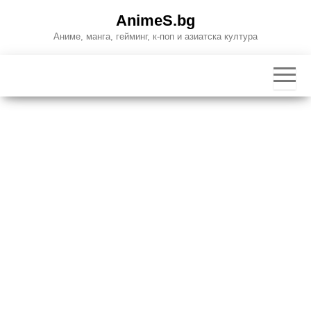
Skip
AnimeS.bg
to
Аниме, манга, гейминг, к-поп и азиатска култура
the
content