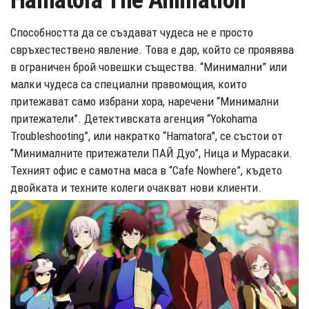
Hamatora The Animation
Способността да се създават чудеса не е просто
свръхестествено явление. Това е дар, който се проявява
в ограничен брой човешки същества. “Минимални” или
малки чудеса са специални правомощия, които
притежават само избрани хора, наречени “Минимални
притежатели”. Детективската агенция “Yokohama
Troubleshooting”, или накратко “Hamatora”, се състои от
“Минималните притежатели ПАЙ Дуо”, Ница и Мурасаки.
Техният офис е самотна маса в “Cafe Nowhere”, където
двойката и техните колеги очакват нови клиенти.