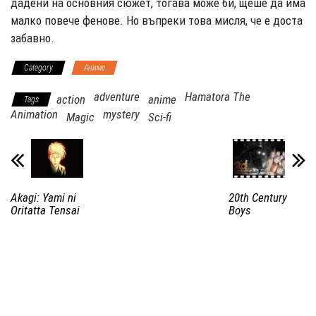
дадени на основния сюжет, тогава може би, щеше да има
малко повече фенове. Но въпреки това мисля, че е доста
забавно.
Category
Аниме
adventure
Hamatora The
action
anime
Tags
Animation
mystery
Magic
Sci-fi
Akagi: Yami ni
20th Century
Oritatta Tensai
Boys