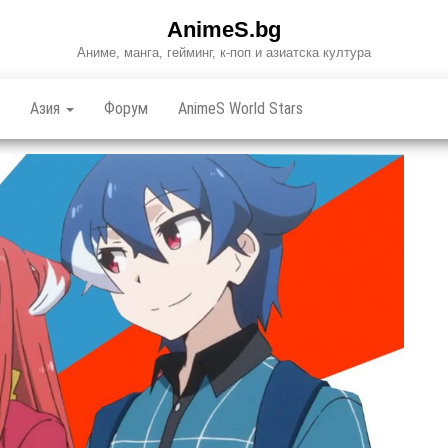
AnimeS.bg
Аниме, манга, гейминг, к-поп и азиатска култура
Азия
Форум
AnimeS World Stars