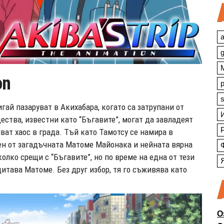
a
on
s
гай пазаруват в Акихабара, когато са затрупани от
ства, известни като “Бъгавите”, могат да завладеят
ват хаос в града. Тъй като Тамотсу се намира в
сен от загадъчната Матоме Майонака и нейната вярна
колко срещи с “Бъгавите”, но по време на една от тези
итава Матоме. Без друг избор, тя го съживява като
О