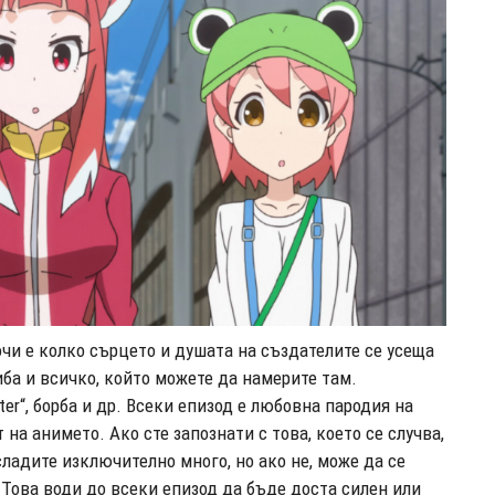
чи е колко сърцето и душата на създателите се усеща
ба и всичко, който можете да намерите там.
ter“, борба и др. Всеки епизод е любовна пародия на
 на анимето. Ако сте запознати с това, което се случва,
сладите изключително много, но ако не, може да се
 Това води до всеки епизод да бъде доста силен или