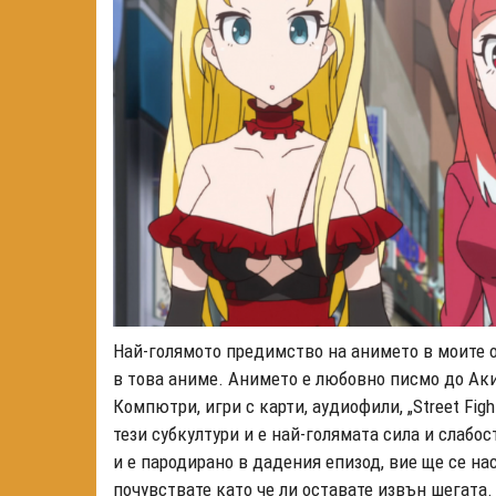
Най-голямото предимство на анимето в моите о
в това аниме. Анимето е любовно писмо до Аки
Компютри, игри с карти, аудиофили, „Street Figh
тези субкултури и е най-голямата сила и слабост
и е пародирано в дадения епизод, вие ще се на
почувствате като че ли оставате извън шегата.