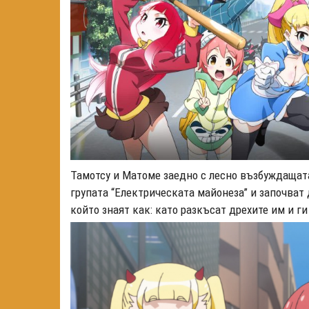
Тамотсу и Матоме заедно с лесно възбуждащат
групата “Електрическата майонеза” и започват 
който знаят как: като разкъсат дрехите им и г