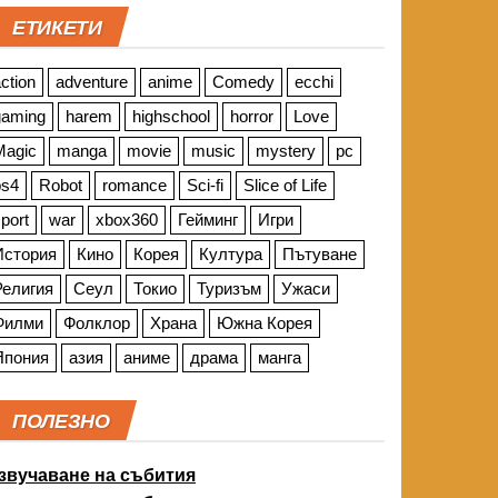
ЕТИКЕТИ
ction
adventure
anime
Comedy
ecchi
gaming
harem
highschool
horror
Love
Magic
manga
movie
music
mystery
pc
ps4
Robot
romance
Sci-fi
Slice of Life
port
war
xbox360
Гейминг
Игри
История
Кино
Корея
Култура
Пътуване
Религия
Сеул
Токио
Туризъм
Ужаси
Филми
Фолклор
Храна
Южна Корея
Япония
азия
аниме
драма
манга
ПОЛЕЗНО
звучаване на събития