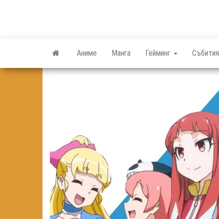
Skip
to
the
content
Аниме
Манга
Гейминг
Събития