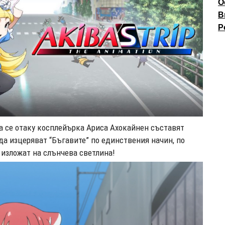
О
В
P
а се отаку косплейърка Ариса Ахокайнен съставят
да изцеряват “Бъгавите” по единствения начин, по
и изложат на слънчева светлина!