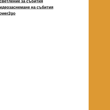
светление за събития
идеозаснемане на събития
ower2go