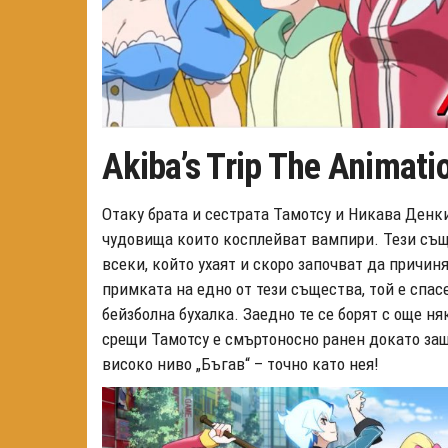
Akiba’s Trip The Animati
Отаку братa и сестрaтa Тамотсу и Никава Денки
чудовища които косплейват вампири. Тези съще
всеки, който ухаят и скоро започват да причиня
примката на едно от тези същества, той е спа
бейзболна бухалка. Заедно те се борят с още ня
срещи Тамотсу е смъртоносно ранен докато защ
високо ниво „Бъгав“ – точно като нея!