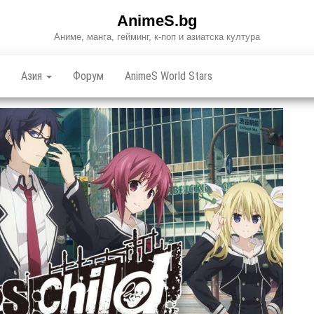
AnimeS.bg
Аниме, манга, гейминг, к-поп и азиатска култура
Азия
Форум
AnimeS World Stars