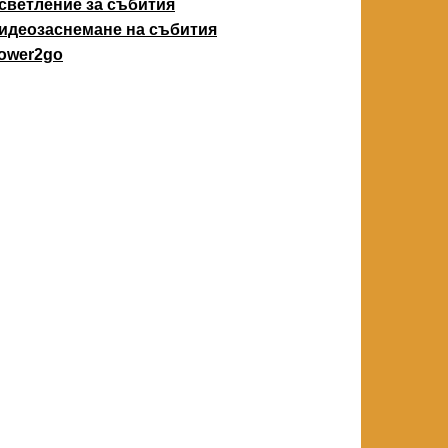
светление за събития
идеозаснемане на събития
ower2go