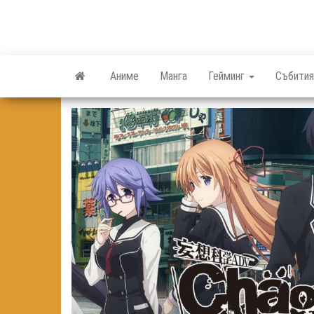
Skip
to
the
content
Аниме
Манга
Гейминг
Събития