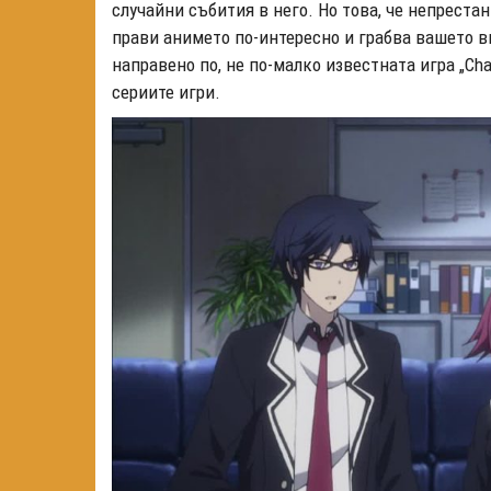
случайни събития в него. Но това, че непрестан
прави анимето по-интересно и грабва вашето 
направено по, не по-малко известната игра „Cha
сериите игри.