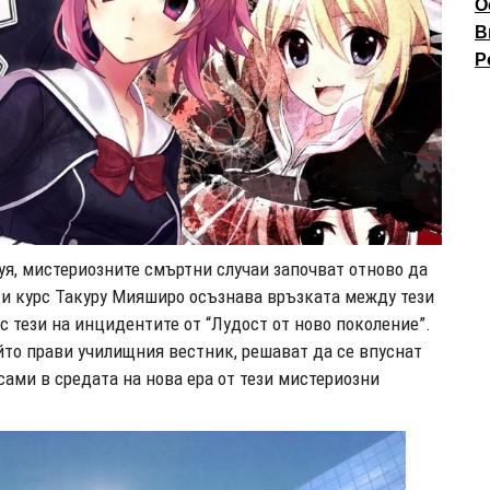
О
В
P
я, мистериозните смъртни случаи започват отново да
ети курс Такуру Мияширо осъзнава връзката между тези
с тези на инцидентите от “Лудост от ново поколение”.
ойто прави училищния вестник, решават да се впуснат
 сами в средата на нова ера от тези мистериозни