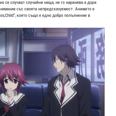
но се случват случайни неща, не го наранява а дори
внимание със своята непредсказуемост. Анимето е
os;Child“, която също е едно добро попълнение в