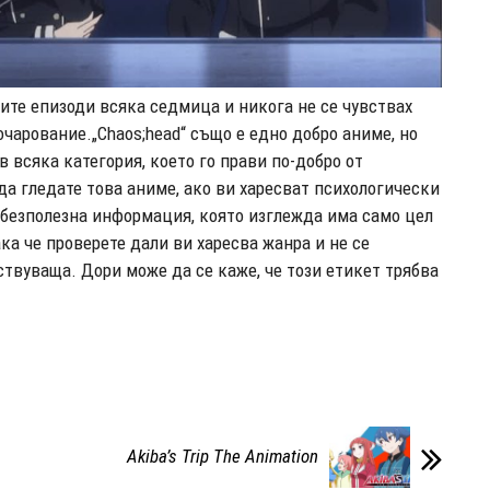
вите епизоди всяка седмица и никога не се чувствах
очарование.„Chaos;head“ също е едно добро аниме, но
в всяка категория, което го прави по-добро от
а гледате това аниме, ако ви харесват психологически
е безполезна информация, която изглежда има само цел
а че проверете дали ви харесва жанра и не се
ствуваща. Дори може да се каже, че този етикет трябва
Akiba’s Trip The Animation