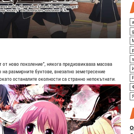
a
s
т от ново поколение”, някога предизвикваха масова
о на размирните бунтове, внезапно земетресение
докато останалите околности са странно непокътнати.
О