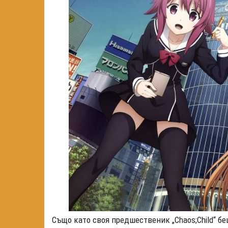
Също като своя предшественик „Chaos;Child“ б