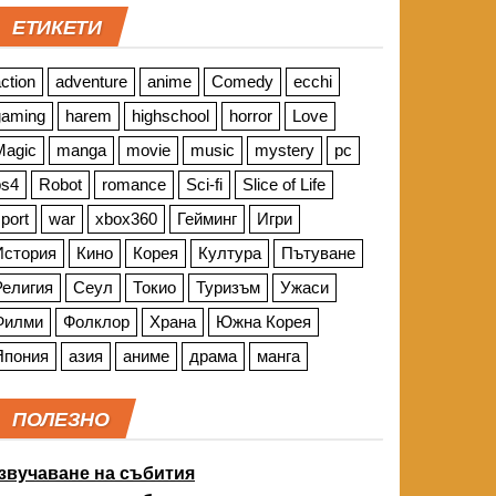
ЕТИКЕТИ
ction
adventure
anime
Comedy
ecchi
gaming
harem
highschool
horror
Love
Magic
manga
movie
music
mystery
pc
ps4
Robot
romance
Sci-fi
Slice of Life
port
war
xbox360
Гейминг
Игри
История
Кино
Корея
Култура
Пътуване
Религия
Сеул
Токио
Туризъм
Ужаси
Филми
Фолклор
Храна
Южна Корея
Япония
азия
аниме
драма
манга
ПОЛЕЗНО
звучаване на събития