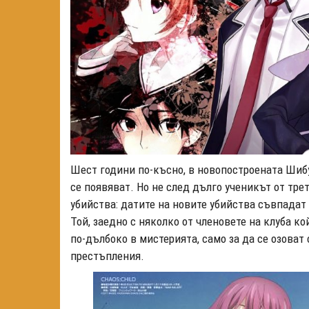
Шест години по-късно, в новопостроената Шибу
се появяват. Но не след дълго ученикът от тр
убийства: датите на новите убийства съвпадат 
Той, заедно с няколко от членовете на клуба к
по-дълбоко в мистерията, само за да се озоват
престъпления.