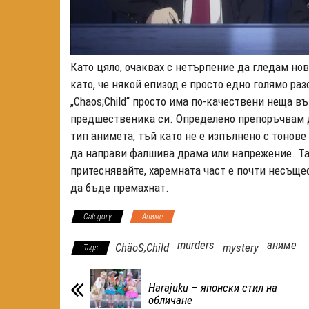
Като цяло, очаквах с нетърпение да гледам но
като, че някой епизод е просто едно голямо раз
„Chaos;Child“ просто има по-качествени неща въ
предшественика си. Определено препоръчвам д
тип анимета, тъй като не е изпълнено с тонов
да направи фалшива драма или напрежение. Так
притеснявайте, харемната част е почти несъще
да бъде премахнат.
Category
Аниме
murders
аниме
ChäoS;Child
mystery
Tags
Harajuku – японски стил на
обличане