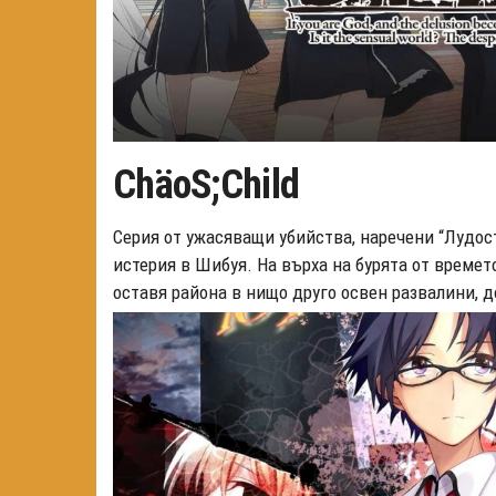
ChäoS;Child
Серия от ужасяващи убийства, наречени “Лудос
истерия в Шибуя. На върха на бурята от времет
оставя района в нищо друго освен развалини, 