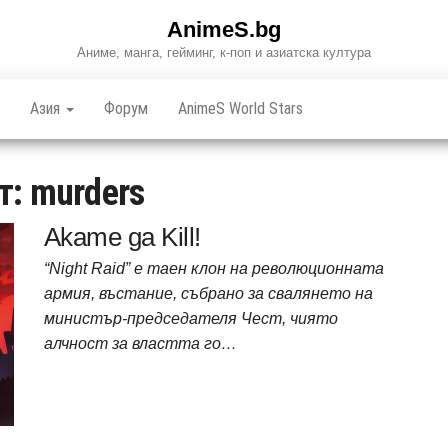
AnimeS.bg
Аниме, манга, гейминг, к-поп и азиатска култура
Азия
Форум
AnimeS World Stars
т:
murders
Akame ga Kill!
“Night Raid” е таен клон на революционната
армия, въстание, събрано за свалянето на
министър-председателя Чест, чиято
алчност за властта го…