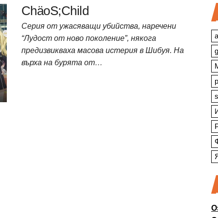
ChäoS;Child
Серия от ужасяващи убийства, наречени
a
“Лудост от ново поколение”, някога
предизвикваха масова истерия в Шибуя. На
върха на бурята от…
s
О