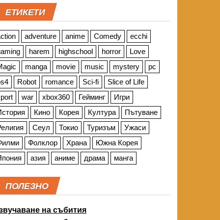
ЕТИКЕТИ
ction
adventure
anime
Comedy
ecchi
gaming
harem
highschool
horror
Love
Magic
manga
movie
music
mystery
pc
ps4
Robot
romance
Sci-fi
Slice of Life
port
war
xbox360
Гейминг
Игри
История
Кино
Корея
Култура
Пътуване
Религия
Сеул
Токио
Туризъм
Ужаси
Филми
Фолклор
Храна
Южна Корея
Япония
азия
аниме
драма
манга
ПОЛЕЗНО
звучаване на събития