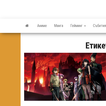
Skip
to
the
content
Аниме
Манга
Гейминг
Събития
Етике