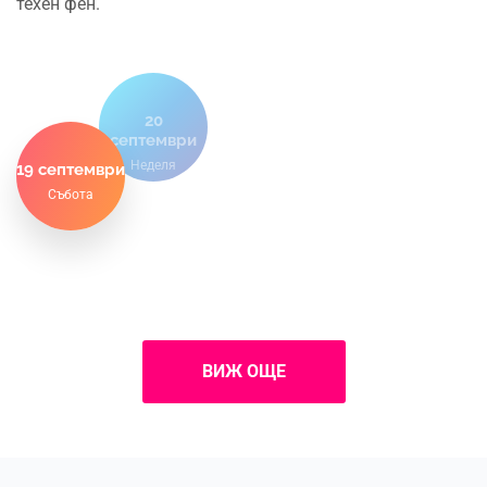
техен фен.
20
септември
Неделя
19 септември
Събота
ВИЖ ОЩЕ