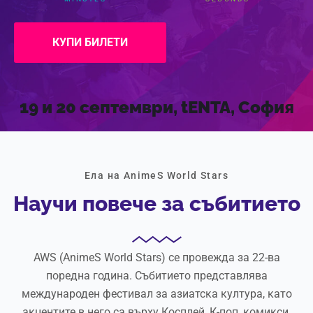
КУПИ БИЛЕТИ
19 и 20 септември, tENTA, Софи
я
Ела на AnimeS World Stars
Научи повече за събитието
AWS (AnimeS World Stars) се провежда за 22-ва
поредна година. Събитието представлява
международен фестивал за азиатска култура, като
акцентите в него са върху Косплей, К-поп, комикси,