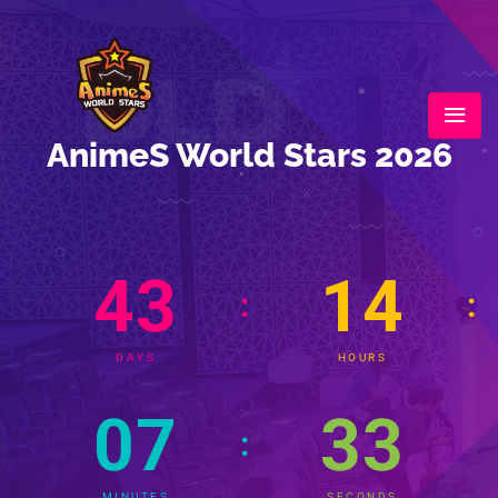
AnimeS World Stars 2026
43
14
:
:
DAYS
HOURS
07
31
:
MINUTES
SECONDS