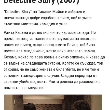
Detective Story (2007)
“Detective Story” на Такаши Мийке е забавен и
впечатляващо добре изработен филм, който умело
съчетава мистерия, комедия и ужас.
Раита Казама е детектив, чиято кариера запада. По
време на нощ, изпълнена с консумация на алкохол с
новия си съсед, също носещ името Раита, той бива
посетен от млада жена, която иска неговата помощ.
Казама, който по това време е силно опиянен, й казва да
се върне на следващата сутрин. Когато се събужда, той
открива, че не само жената е била убита, но и че той е
основният заподозрян в случая. Следва поредица от
странни убийства, които Раита решава да разследва с
помощта на съседа си.