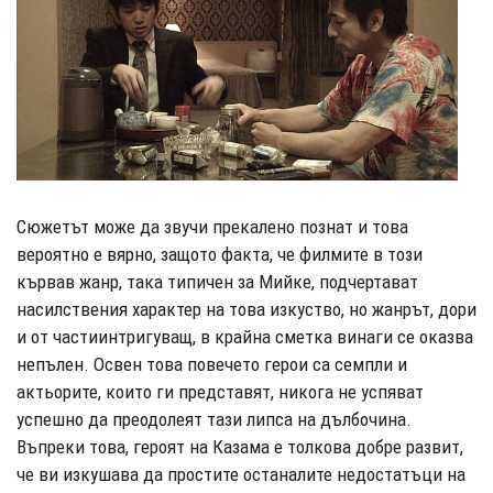
Сюжетът може да звучи прекалено познат и това
вероятно е вярно, защото факта, че филмите в този
кървав жанр, така типичен за Мийке, подчертават
насилствения характер на това изкуство, но жанрът, дори
и от частиинтригуващ, в крайна сметка винаги се оказва
непълен. Освен това повечето герои са семпли и
актьорите, които ги представят, никога не успяват
успешно да преодолеят тази липса на дълбочина.
Въпреки това, героят на Казама е толкова добре развит,
че ви изкушава да простите останалите недостатъци на