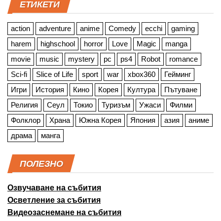
ЕТИКЕТИ
action
adventure
anime
Comedy
ecchi
gaming
harem
highschool
horror
Love
Magic
manga
movie
music
mystery
pc
ps4
Robot
romance
Sci-fi
Slice of Life
sport
war
xbox360
Гейминг
Игри
История
Кино
Корея
Култура
Пътуване
Религия
Сеул
Токио
Туризъм
Ужаси
Филми
Фолклор
Храна
Южна Корея
Япония
азия
аниме
драма
манга
ПОЛЕЗНО
Озвучаване на събития
Осветление за събития
Видеозаснемане на събития