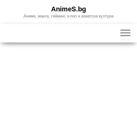
Skip
AnimeS.bg
to
Аниме, манга, гейминг, к-поп и азиатска култура
the
content