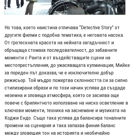
Но това, което наистина отличава “Detective Story” от
другите филми с подобна тематика, е неговата насока.
От гротескната красота на нейната загадъчност и
обръщаща стомаха последователност, до забавните
моменти с Раита и от въздействащите сцени на
местопрестъпления, до ужасяващата кулминация, Мийке
за пореден път доказва, че е изключително добър
режисьор. Той мъдро пожертва склонността си за силно
стилизирани образи и по този начин успява да създаде
неземна и зловеща атмосфера, която се засилва още
повече с брилянтното използване на ниско осветление в
ключови моменти, техника на заснемане и музиката на
Коджи Ендо. Също така успява да балансира тоналните
промени на сценария и така запазва финия баланс
между зловещия тон на историята и необичайно