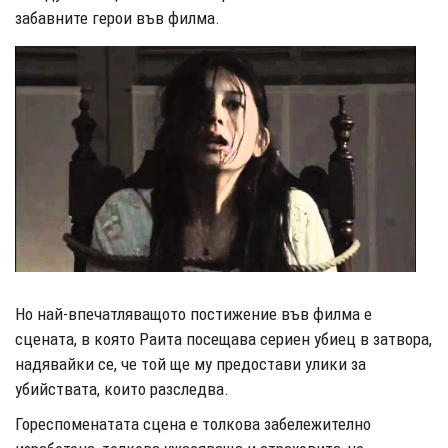
забавните герои във филма.
Но най-впечатляващото постижение във филма е
сцената, в която Раита посещава сериен убиец в затвора,
надявайки се, че той ще му предостави улики за
убийствата, които разследва.
Гореспоменатата сцена е толкова забележително