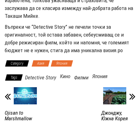
изработена, толкова ужасяваща и страховита, че
заслужава да се класира измежду най-добрата работа на
Такаши Мийке.
Въпреки че “Detective Story” не печели точки за
оригиналност, той остава забавен, себеусмиващ се и
добре режисиран филм, който ни напомня, че големият
бюджет не е нужен, стига да има уникална визия.po
Category
Азия
Япония
Кино
Япония
Detective Story
Филми
Tags
Ojisan to
Джонджу,
Marshmallow
Южна Корея