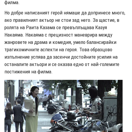
филма.
Но добре написаният герой нямаше да допринесе много,
ако правилният актьор не стои зад него. За щастие, в
ролята на Раита Казама се превъплъщава Казуя
Накаяма. Накаяма с прецизност маневрира между
жанровете на драма и комедия, умело балансирайки
трагикомичните аспекти на героя. Това образцово
изпълнение успява да засенчи достойните усилия на
останалите актьори и се оказва едно от най-големите
постижения на филма.