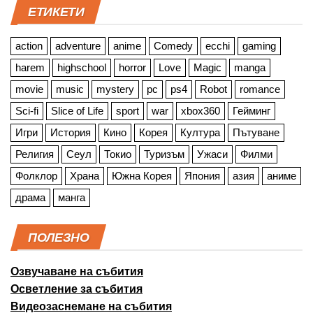
ЕТИКЕТИ
action
adventure
anime
Comedy
ecchi
gaming
harem
highschool
horror
Love
Magic
manga
movie
music
mystery
pc
ps4
Robot
romance
Sci-fi
Slice of Life
sport
war
xbox360
Гейминг
Игри
История
Кино
Корея
Култура
Пътуване
Религия
Сеул
Токио
Туризъм
Ужаси
Филми
Фолклор
Храна
Южна Корея
Япония
азия
аниме
драма
манга
ПОЛЕЗНО
Озвучаване на събития
Осветление за събития
Видеозаснемане на събития