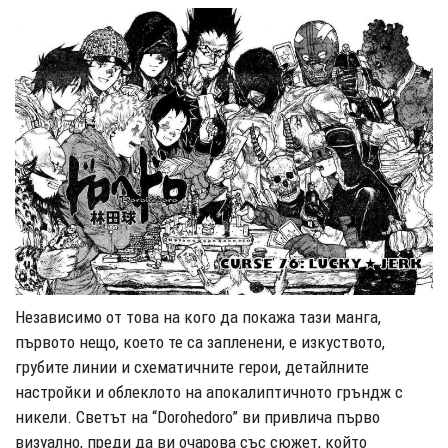
Независимо от това на кого да покажа тази манга,
първото нещо, което те са запленени, е изкуството,
грубите линии и схематичните герои, детайлните
настройки и облеклото на апокалиптичното гръндж с
никели. Светът на “Dorohedoro” ви привлича първо
визуално, преди да ви очарова със сюжет, който