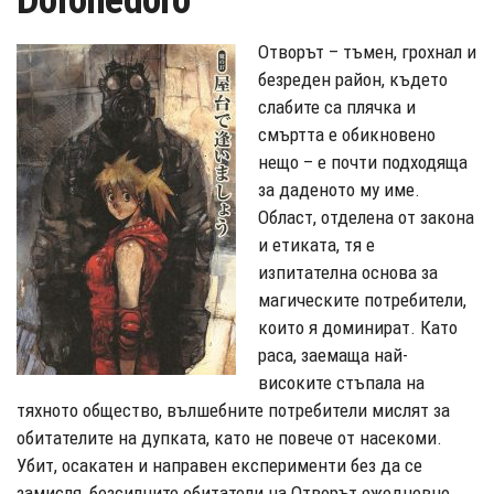
Dorohedoro
Отворът – тъмен, грохнал и
безреден район, където
слабите са плячка и
смъртта е обикновено
нещо – е почти подходяща
за даденото му име.
Област, отделена от закона
и етиката, тя е
изпитателна основа за
магическите потребители,
които я доминират. Като
раса, заемаща най-
високите стъпала на
тяхното общество, вълшебните потребители мислят за
обитателите на дупката, като не повече от насекоми.
Убит, осакатен и направен експерименти без да се
замисля, безсилните обитатели на Отворът ежедневно