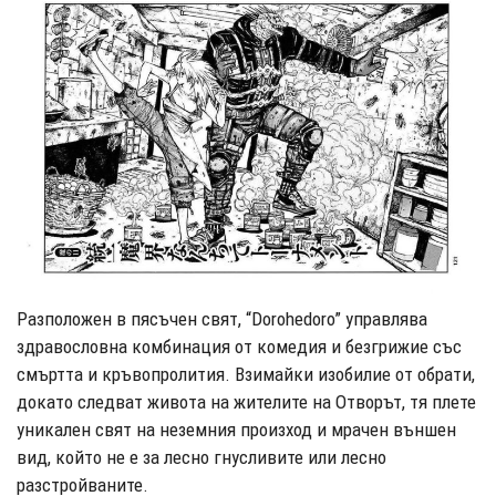
Разположен в пясъчен свят, “Dorohedoro” управлява
здравословна комбинация от комедия и безгрижие със
смъртта и кръвопролития. Взимайки изобилие от обрати,
докато следват живота на жителите на Отворът, тя плете
уникален свят на неземния произход и мрачен външен
вид, който не е за лесно гнусливите или лесно
разстройваните.