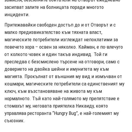
засипват залите на болницата поради многото
инциденти.
Притежавайки свободен достъп до и от Отворът и с
малко предизвикателство към тяхната власт,
магическите потребители изглеждат непоклатими за
повечето хора – освен за няколко. Кайман, е по-влечуго
от колкото човек и един такъв индивид. Той ги
преследва с безсмислено търсене на отговори, само с
доверието на двойка шейни и имунитета му към
магията. Прокълнат от външния му вид и измъчван от
кошмари, магическите потребители са единственият му
ключ, към възстановяване на живота му към
нормалното. Тъй като най-голямото му препятствие е
стомахът му, неговата приятелка Никаиду, която
управлява ресторанта “Hungry Bug”, е най-големият му
съюзник.