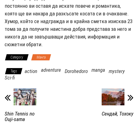
постоянно ви оставя да искате повече и романтика,
която ще ви накара да разкъсате косата си в очакване.
Хумор, който се надгражда и в крайна сметка изисква 23
тома за да получите наистина добра представа за него и
никога да не завършващи действия, информация и
сюжетни обрати.
Category
Манга
adventure
manga
action
Dorohedoro
mystery
Tags
Sci-fi
Shin Tennis no
Сендай, Тохоку
Ouji-sama