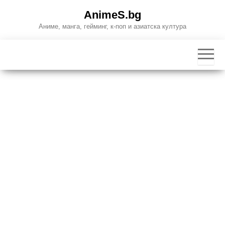
Skip
AnimeS.bg
to
Аниме, манга, гейминг, к-поп и азиатска култура
the
content