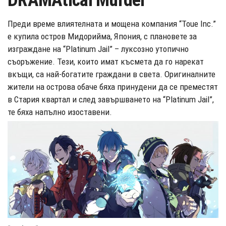
DRAMAtical Murder
Преди време влиятелната и мощена компания “Toue Inc.”
е купила остров Мидорийма, Япония, с плановете за
изграждане на “Platinum Jail” – луксозно утопично
съоръжение. Тези, които имат късмета да го нарекат
вкъщи, са най-богатите граждани в света. Оригиналните
жители на острова обаче бяха принудени да се преместят
в Стария квартал и след завършването на “Platinum Jail”,
те бяха напълно изоставени.