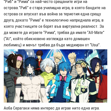
“Риб” и “Рима” са най-често срещаните игри на
острова.”Риб” е стара училищна игра, в която бандите на
острова се впускат във война за териотия една срещу
друга, докато “Рима” е технологично напреднала игра, в
която участниците се борят във виртуална реалност. За
да можете да играете “Рима”, трябва да имате “All-Mate”
(“AI”, който обикновено изглежда като домашен
любимец) и мачът трябва да бъде медииран от “Usui”.
Аоба Серагаки няма интерес да играе нито една игра.