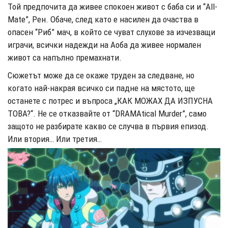
Той предпочита да живее спокоен живот с баба си и “All-
Mate”, Рен. Обаче, след като е насилен да очаства в
опасен “Риб” мач, в който се чуват слухове за изчезващи
играчи, всички надежди на Аоба да живее нормален
живот са напълно премахнати.
Сюжетът може да се окаже труден за следване, но
когато най-накрая всичко си падне на мястото, ще
останете с потрес и въпроса „КАК МОЖАХ ДА ИЗПУСНА
ТОВА?
“. Не се отказвайте от “
DRAMAtical Murder”
, само
защото не разбирате какво се случва в първия епизод.
Или втория… Или третия…