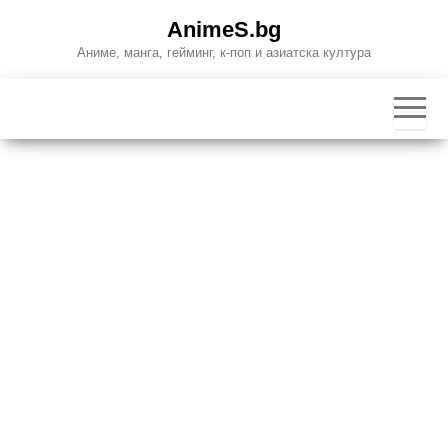
Skip
AnimeS.bg
to
Аниме, манга, гейминг, к-поп и азиатска култура
the
content