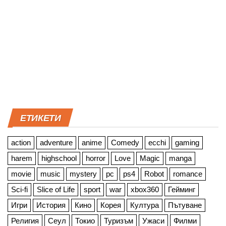
ЕТИКЕТИ
action
adventure
anime
Comedy
ecchi
gaming
harem
highschool
horror
Love
Magic
manga
movie
music
mystery
pc
ps4
Robot
romance
Sci-fi
Slice of Life
sport
war
xbox360
Гейминг
Игри
История
Кино
Корея
Култура
Пътуване
Религия
Сеул
Токио
Туризъм
Ужаси
Филми