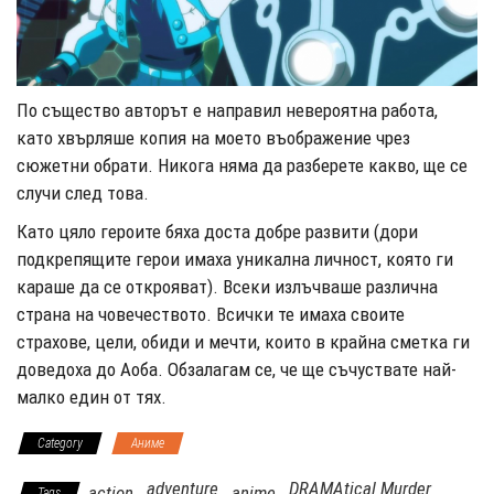
По същество авторът е направил невероятна работа,
като хвърляше копия на моето въображение чрез
сюжетни обрати. Никога няма да разберете какво, ще се
случи след това.
Като цяло героите бяха доста добре развити (дори
подкрепящите герои имаха уникална личност, която ги
караше да се открояват). Всеки излъчваше различна
страна на човечеството. Всички те имаха своите
страхове, цели, обиди и мечти, които в крайна сметка ги
доведоха до Аоба. Обзалагам се, че ще съчуствате най-
малко един от тях.
Category
Аниме
adventure
DRAMAtical Murder
action
anime
Tags