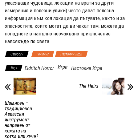
ужасяващи чудовища, локации на врати за други
измерения и полезни улики) често дават полезна
информация към коя локация да пътувате, както и за
опасностите, които могат да ви чакат там, можете да
попаднете в напълно неочаквано приключение
навсякъде по света.
Category
Гейминг
Настолни игри
Игри
Eldritch Horror
Настолна Игра
Tags
The Heirs
Шамисен –
традиционен
Азиатски
инструмент
направен от
кожата на
котка или куче?