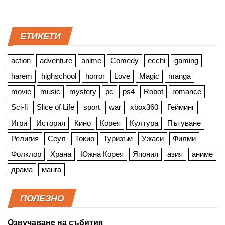
ЕТИКЕТИ
action
adventure
anime
Comedy
ecchi
gaming
harem
highschool
horror
Love
Magic
manga
movie
music
mystery
pc
ps4
Robot
romance
Sci-fi
Slice of Life
sport
war
xbox360
Гейминг
Игри
История
Кино
Корея
Култура
Пътуване
Религия
Сеул
Токио
Туризъм
Ужаси
Филми
Фолклор
Храна
Южна Корея
Япония
азия
аниме
драма
манга
ПОЛЕЗНО
Озвучаване на събития