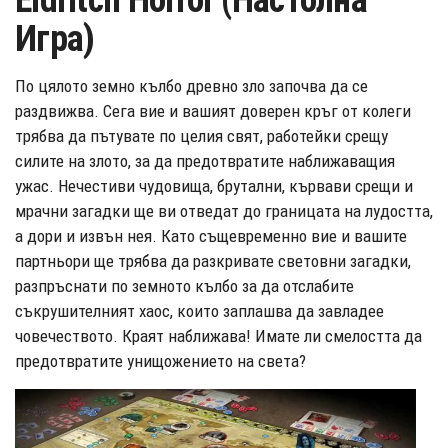
Eldritch Horror (Настолна
Игра)
По цялото земно кълбо древно зло започва да се
раздвижва. Сега вие и вашият доверен кръг от колеги
трябва да пътувате по целия свят, работейки срещу
силите на злото, за да предотвратите наближаващия
ужас. Нечестиви чудовища, брутални, кървави срещи и
мрачни загадки ще ви отведат до границата на лудостта,
а дори и извън нея. Като същевременно вие и вашите
партньори ще трябва да разкривате световни загадки,
разпръснати по земното кълбо за да отслабите
съкрушителният хаос, които заплашва да завладее
човечеството. Краят наближава! Имате ли смелостта да
предотвратите унищожението на света?