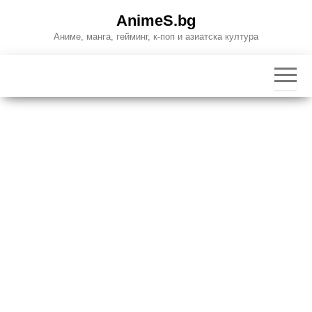
Skip
AnimeS.bg
to
Аниме, манга, гейминг, к-поп и азиатска култура
the
content