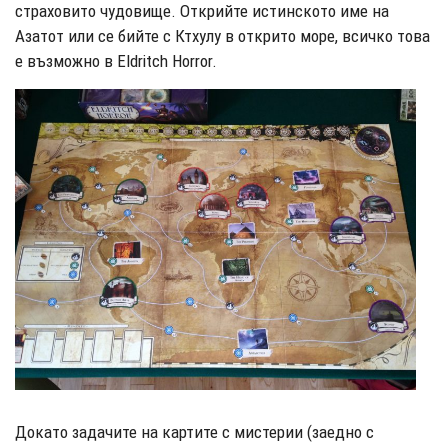
страховито чудовище. Открийте истинското име на
Азатот или се бийте с Ктхулу в открито море, всичко това
е възможно в Eldritch Horror.
Докато задачите на картите с мистерии (заедно с