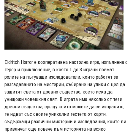
Eldritch Horror е кооперативна настолна игра, изпълнена с
терор и приключение, в която 1 до 8 играчи поемат
ролите на пътуващи изследователи, които работят за
разгадаването на мистерии, събиране на улики с цел да
защитят света от древно същество, което иска да
унищожи човешкия свят. В играта има няколко от тези
древни същества, срещу които можете да се изправите,
те идват със своите уникални тестета от карти,
съдържащи различни мистерии и изследвания, които ви
привличат още повече към историята на всяко