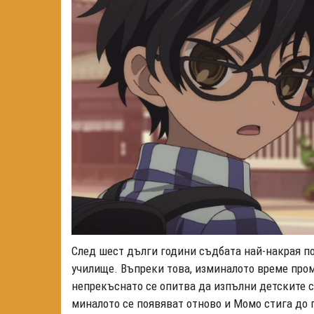
След шест дълги години съдбата най-накрая п
училище. Въпреки това, изминалото време про
непрекъснато се опитва да изпълни детските с
миналото се появяват отново и Момо стига до 