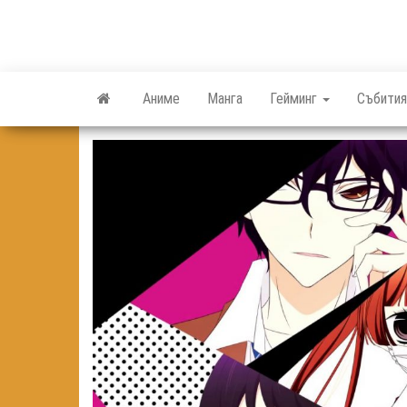
Skip
to
the
content
Аниме
Манга
Гейминг
Събития