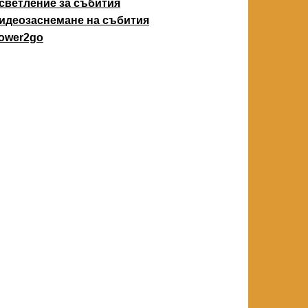
светление за събития
идеозаснемане на събития
ower2go