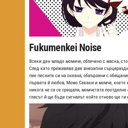
Fukumenkei Noise
Всеки ден младо момиче, облечено с маска, сто
След като преживява две внезапни сърцераздир
пее песните си на океана, обвързани с обещани
първата й любов, Момо Сакаки ​​и момче, което
никога не са се срещали, момчетата поотделно 
гласът й ще бъде сигналът който отново ще ги 