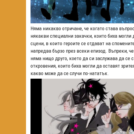
Няма никакво отричане, че когато става въпро
някакви специални закачки, които биха могли 
сцени, в които героите се отдават на спомени
напредва бързо през всеки епизод. Въпреки, че
няма нищо друго, което да си заслужава да се
откровения, които биха могли да оставят зрите
какво може да се случи по-нататък.