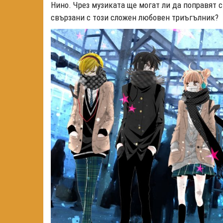
Нино. Чрез музиката ще могат ли да поправят с
свързани с този сложен любовен триъгълник?