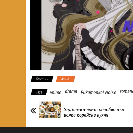
Category
Аниме
drama
roman
anime
Fukumenkei Noise
Tags
Задължителните пособия във
всяка корейска кухня