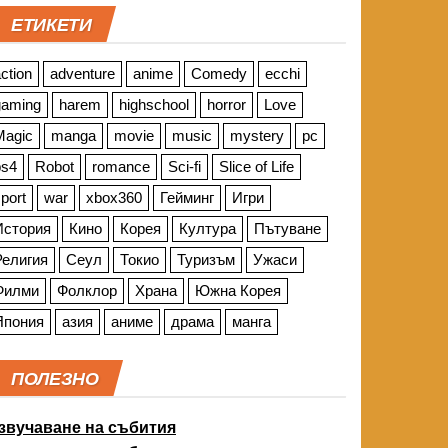
ЕТИКЕТИ
ction
adventure
anime
Comedy
ecchi
gaming
harem
highschool
horror
Love
Magic
manga
movie
music
mystery
pc
ps4
Robot
romance
Sci-fi
Slice of Life
port
war
xbox360
Гейминг
Игри
История
Кино
Корея
Култура
Пътуване
Религия
Сеул
Токио
Туризъм
Ужаси
Филми
Фолклор
Храна
Южна Корея
Япония
азия
аниме
драма
манга
ПОЛЕЗНО
звучаване на събития