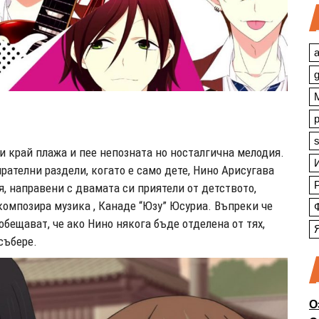
a
s
и край плажа и пее непозната но носталгична мелодия.
ателни раздели, когато е само дете, Нино Арисугава
я, направени с двамата си приятели от детството,
 композира музика , Канаде “Юзу” Юсуриа. Въпреки че
обещават, че ако Нино някога бъде отделена от тях,
събере.
О