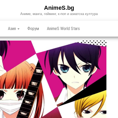
AnimeS.bg
Аниме, манга, гейминг, к-поп и азиатска култура
Азия
Форум
AnimeS World Stars