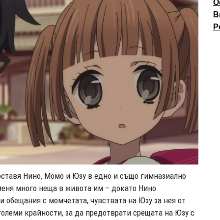
О
В
P
оставя Нино, Момо и Юзу в едно и също гимназиално
меня много неща в живота им – докато Нино
и обещания с момчетата, чувствата на Юзу за нея от
големи крайности, за да предотврати срещата на Юзу с