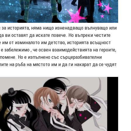
с за историята, няма нищо изненадващо вълнуващо или
да ви оставят да искате повече. Но въпреки честите
те им от изминалото им детство, историята всъщност
 е забележимо , че освен взаимодействията на героите,
 спомене. Но е изпълнено със сърцеразбивателни
лите на ръба на мястото им и да ги накарат да се чудят