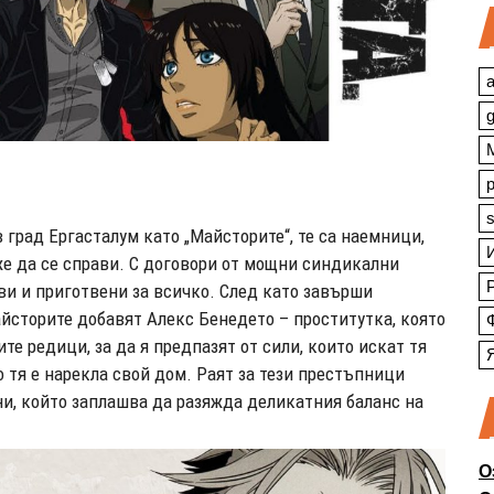
a
s
 град Ергасталум като „Майсторите“, те са наемници,
оже да се справи. С договори от мощни синдикални
ви и приготвени за всичко. След като завърши
айсторите добавят Алекс Бенедето – проститутка, която
те редици, за да я предпазят от сили, които искат тя
о тя е нарекла свой дом. Раят за тези престъпници
и, който заплашва да разяжда деликатния баланс на
О