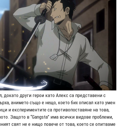
л, докато други герои като Алекс са представени с
ърха,
анимето също е нещо, което бих описал като умен
ици и експериментите са противопоставяне на това,
вото. Защото в
“Gangsta”
има всички видове проблеми,
ният свят не е нищо повече от това, което се опитваме