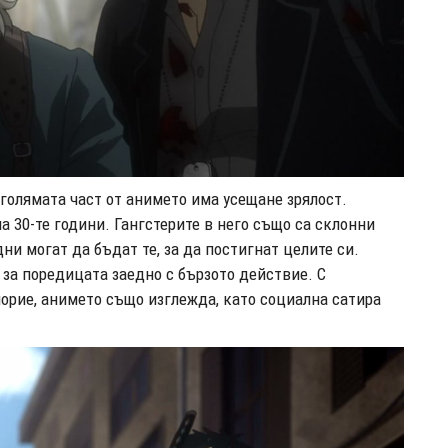
-голямата част от анимето има усещане зрялост.
а 30-те години. Гангстерите в него също са склонни
ни могат да бъдат те, за да постигнат целите си.
 за поредицата заедно с бързото действие. С
орие, анимето също изглежда, като социална сатира