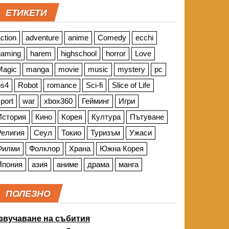
ЕТИКЕТИ
ction
adventure
anime
Comedy
ecchi
gaming
harem
highschool
horror
Love
Magic
manga
movie
music
mystery
pc
ps4
Robot
romance
Sci-fi
Slice of Life
port
war
xbox360
Гейминг
Игри
История
Кино
Корея
Култура
Пътуване
Религия
Сеул
Токио
Туризъм
Ужаси
Филми
Фолклор
Храна
Южна Корея
Япония
азия
аниме
драма
манга
ПОЛЕЗНО
звучаване на събития