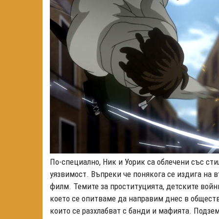
По-специално, Ник и Уорик са облечени със сти
уязвимост. Въпреки че понякога се издига на в
филм. Темите за проституцията, детските войн
което се опитваме да направим днес в общест
които се разхлабват с банди и мафията. Подзем