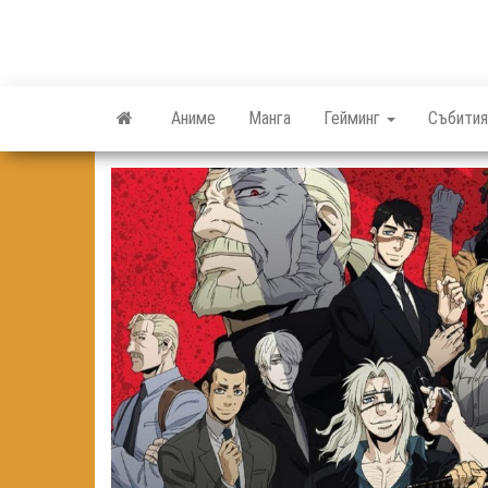
Skip
to
the
content
Аниме
Манга
Гейминг
Събития