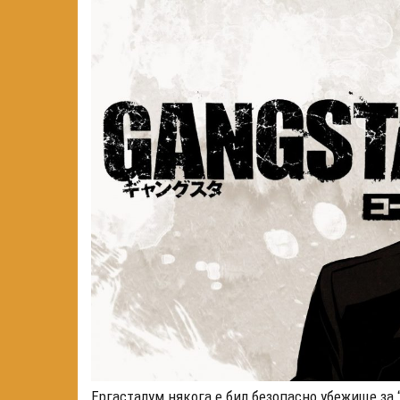
Ергасталум някога е бил безопасно убежище за 