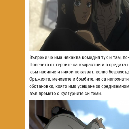
Въпреки че има някаква комедия тук и там, по
Повечето от героите са възрастни и в средата н
към насилие и някои показват, колко безразсъд
Оръжията, мечовете и бомбите, не са непознати
обстановка, която има усещане за средиземном
във времето с културните си теми.