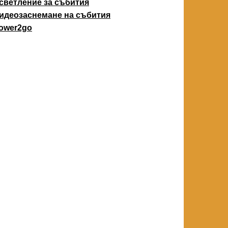
светление за събития
идеозаснемане на събития
ower2go