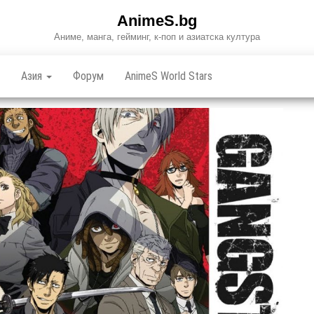
AnimeS.bg
Аниме, манга, гейминг, к-поп и азиатска култура
Азия
Форум
AnimeS World Stars