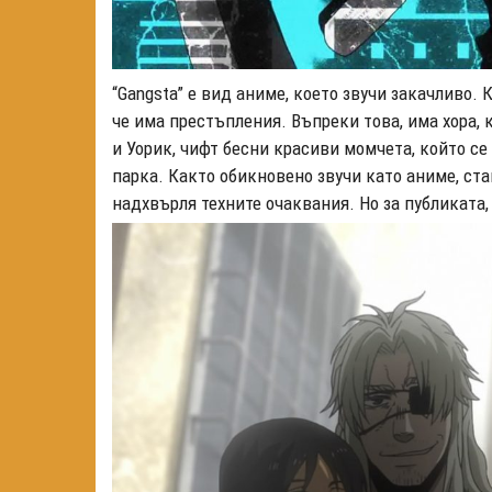
“Gangsta” е вид аниме, което звучи закачливо. 
че има престъпления. Въпреки това, има хора, к
и Уорик, чифт бесни красиви момчета, който се 
парка. Както обикновено звучи като аниме, ста
надхвърля техните очаквания. Но за публиката,