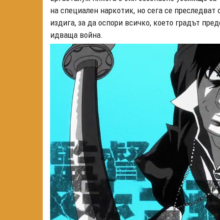
на специален наркотик, но сега се преследват 
издига, за да оспори всичко, което градът пре
идваща война.