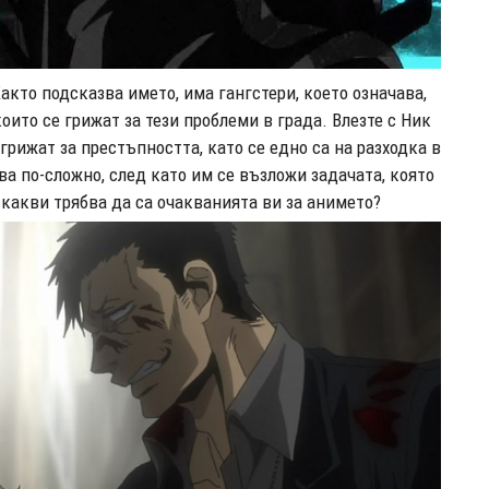
Както подсказва името, има гангстери, което означава,
оито се грижат за тези проблеми в града. Влезте с Ник
грижат за престъпността, като се едно са на разходка в
ва по-сложно, след като им се възложи задачата, която
 какви трябва да са очакванията ви за анимето?