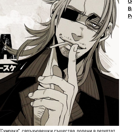
О
В
P
“Сумрака”, свръхчовешки същества, родени в резултат