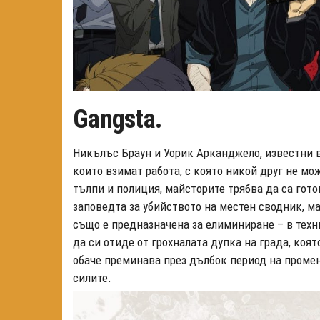
Gangsta.
Никълъс Браун и Уорик Арканджело, известни в
които взимат работа, с която никой друг не м
тълпи и полиция, майсторите трябва да са гото
заповедта за убийството на местен сводник, м
също е предназначена за елиминиране – в техни
да си отиде от грохналата дупка на града, коят
обаче преминава през дълбок период на промен
силите.