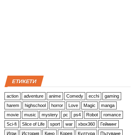
ЕТИКЕТИ
action
adventure
anime
Comedy
ecchi
gaming
harem
highschool
horror
Love
Magic
manga
movie
music
mystery
pc
ps4
Robot
romance
Sci-fi
Slice of Life
sport
war
xbox360
Гейминг
Игри
История
Кино
Корея
Култура
Пътуване