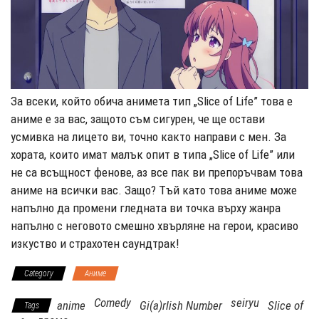
За всеки, който обича анимета тип „Slice of Life” това е
аниме е за вас, защото съм сигурен, че ще остави
усмивка на лицето ви, точно както направи с мен. За
хората, които имат малък опит в типа „Slice of Life” или
не са всъщност фенове, аз все пак ви препоръчвам това
аниме на всички вас. Защо? Тъй като това аниме може
напълно да промени гледната ви точка върху жанра
напълно с неговото смешно хвърляне на герои, красиво
изкуство и страхотен саундтрак!
Category
Аниме
Comedy
seiryu
anime
Gi(a)rlish Number
Slice of
Tags