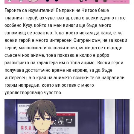
Героите са изумителни! Въпреки че Читосе беше
главният герой, аз чувствах връзка с всеки един от тях,
особено Кузу, който за мен винаги ще бъде много
запомнящ се характер.Това, което искам да кажа, е, че
всеки герой е много интересен: Сигурен съм, че за всеки
герой, маловажен и незначителен, може да се създаде
съвсем ноо аниме, това показва е колко е добро
развитието на характера им в това аниме. Всеки герой
получава достатъчно време на екрана, за да бъде
интересен, а в края на анимето всички те са направили
голям напредък, което ви оставя с много
удовлетворяващо чувство.