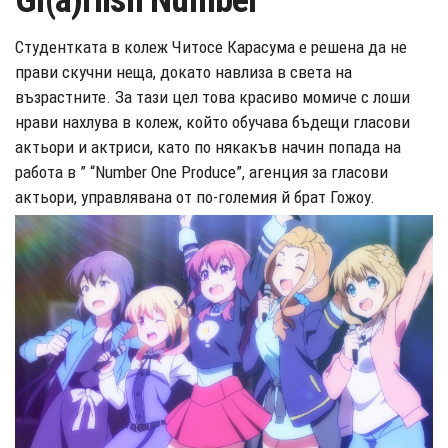
Gi(a)rlish Number
Студентката в колеж Читосе Карасума е решена да не
прави скучни неща, докато навлиза в света на
възрастните. За тази цел това красиво момиче с лоши
нрави нахлува в колеж, който обучава бъдещи гласови
актьори и актриси, като по някакъв начин попада на
работа в ” “Number One Produce”, агенция за гласови
актьори, управлявана от по-големия й брат Гожоу.