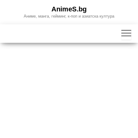
Skip
AnimeS.bg
to
Аниме, манга, гейминг, к-поп и азиатска култура
the
content