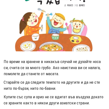
По време на хранене в никакъв случай не духайте носа
си, счита се за много грубо. Ако наистина ви се налага,
помолете да станете от масата.
Старайте се да следите темпото на другите и да не сте
нито по-бързи, нито по-бавни.
Купите със супа и ориз не се вдигат във въздуха докато
се храните както в някои други азиатски страни.