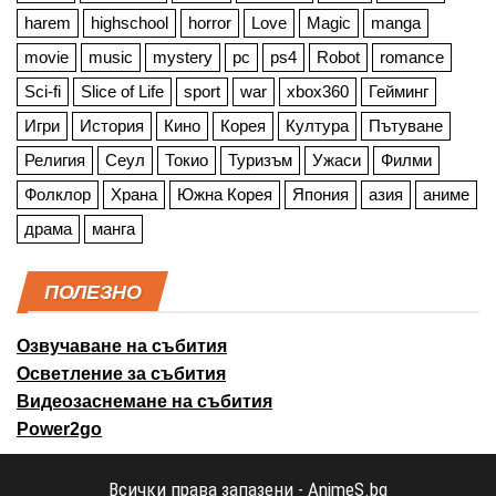
harem
highschool
horror
Love
Magic
manga
movie
music
mystery
pc
ps4
Robot
romance
Sci-fi
Slice of Life
sport
war
xbox360
Гейминг
Игри
История
Кино
Корея
Култура
Пътуване
Религия
Сеул
Токио
Туризъм
Ужаси
Филми
Фолклор
Храна
Южна Корея
Япония
азия
аниме
драма
манга
ПОЛЕЗНО
Озвучаване на събития
Осветление за събития
Видеозаснемане на събития
Power2go
Всички права запазени - AnimeS.bg