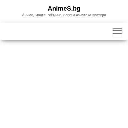
Skip
AnimeS.bg
to
Аниме, манга, гейминг, к-поп и азиатска култура
the
content