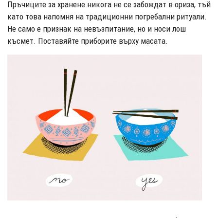
Пръчиците за хранене никога не се забождат в ориза, тъй
като това напомня на традиционни погребални ритуали.
Не само е признак на невъзпитание, но и носи лош
късмет. Поставяйте приборите върху масата.