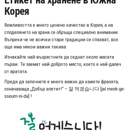
Етикет на хранене в Южна
Корея
Вежливостта е много ценено качество в Корея, а на
споделянето на храна се обръща специално внимание.
Въпреки че не всички стари традиции се спазват, все
още има някои важни такива:
Изчакайте най-възрастните да седнат около масата
първи. Те заемат най-доброто място, което е най-далеч
от вратата.
Преди да започнете е много важно да кажете фразата,
означаваща „Добър апетит!“ – 잘 먹겠습니다 [jal meok-ge-
sseum-ni-da] !