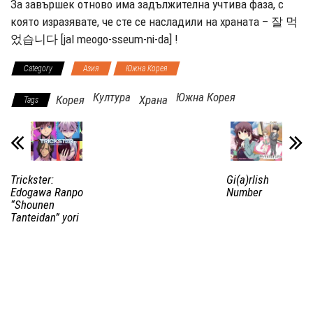
За завършек отново има задължителна учтива фаза, с
която изразявате, че сте се насладили на храната – 잘 먹
었습니다 [jal meogo-sseum-ni-da] !
Category
Азия
Южна Корея
Култура
Южна Корея
Корея
Храна
Tags
Trickster:
Gi(a)rlish
Edogawa Ranpo
Number
“Shounen
Tanteidan” yori