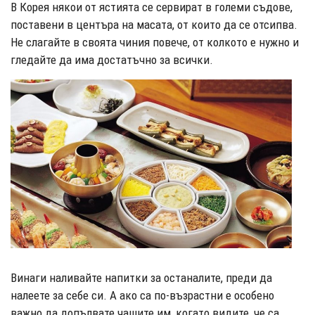
В Корея някои от ястията се сервират в големи съдове,
поставени в центъра на масата, от които да се отсипва.
Не слагайте в своята чиния повече, от колкото е нужно и
гледайте да има достатъчно за всички.
Винаги наливайте напитки за останалите, преди да
налеете за себе си. А ако са по-възрастни е особено
важно да допълвате чашите им, когато видите, че са