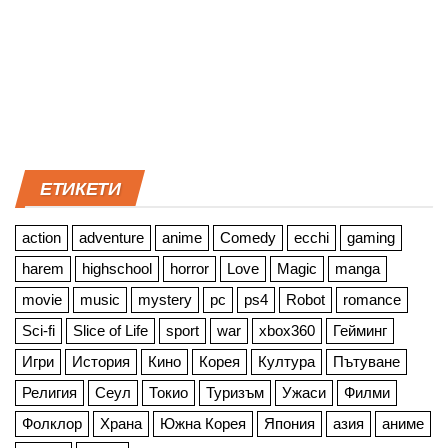
ЕТИКЕТИ
action
adventure
anime
Comedy
ecchi
gaming
harem
highschool
horror
Love
Magic
manga
movie
music
mystery
pc
ps4
Robot
romance
Sci-fi
Slice of Life
sport
war
xbox360
Гейминг
Игри
История
Кино
Корея
Култура
Пътуване
Религия
Сеул
Токио
Туризъм
Ужаси
Филми
Фолклор
Храна
Южна Корея
Япония
азия
аниме