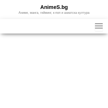
Skip
AnimeS.bg
to
Аниме, манга, гейминг, к-поп и азиатска култура
the
content