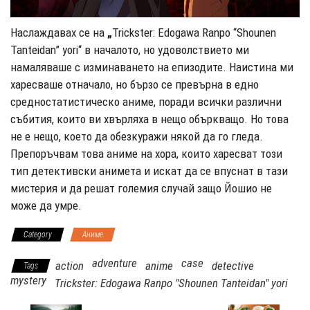
Наслаждавах се на
„
Trickster: Edogawa Ranpo “Shounen
Tanteidan” yori“ в началото, но удоволствието ми
намаляваше с изминаването на епизодите. Наистина ми
харесваше отначало, но бързо се превърна в едно
средностатистическо аниме, поради всички различни
събития, които ви хвърляха в нещо объркващо. Но това
не е нещо, което да обезкуражи някой да го гледа.
Препоръчвам това аниме на хора, които харесват този
тип детективски анимета и искат да се впуснат в тази
мистерия и да решат големия случай защо Йошио не
може да умре.
Category
Аниме
adventure
case
action
anime
detective
Tags
mystery
Trickster: Edogawa Ranpo "Shounen Tanteidan" yori