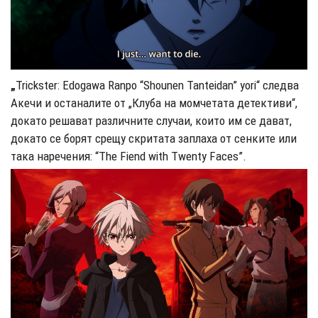
„
Trickster: Edogawa Ranpo “Shounen Tanteidan” yori“ следва
Акечи и останалите от „Клуба на момчетата детективи“,
докато решават различните случаи, които им се дават,
докато се борят срещу скритата заплаха от сенките или
така наречения: “The Fiend with Twenty Faces”.