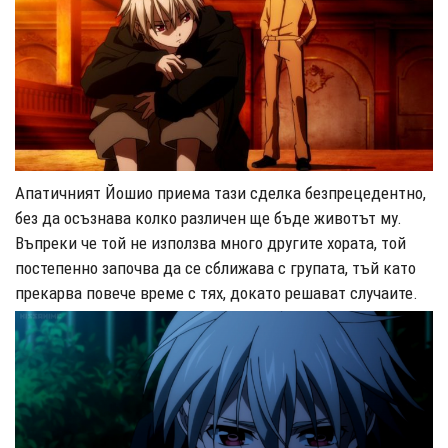
Апатичният Йошио приема тази сделка безпрецедентно,
без да осъзнава колко различен ще бъде животът му.
Въпреки че той не използва много другите хората, той
постепенно започва да се сближава с групата, тъй като
прекарва повече време с тях, докато решават случаите.