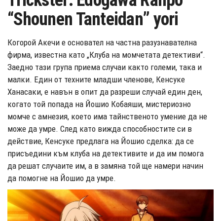
Trickster: Edogawa Ranpo
“Shounen Tanteidan” yori
Когорой Акечи е основател на частна разузнавателна
фирма, известна като „Клуба на момчетата детективи“.
Заедно тази група приема случаи както големи, така и
малки. Един от техните младши членове, Кенсуке
Ханасаки, е навън в опит да разреши случай един ден,
когато той попада на Йошио Кобаяши, мистериозно
момче с амнезия, което има тайнственото умение да не
може да умре. След като вижда способностите си в
действие, Кенсуке предлага на Йошио сделка: да се
присъедини към клуба на детективите и да им помога
да решат случаите им, а в замяна той ще намери начин
да помогне на Йошио да умре.