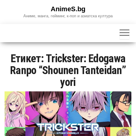
Skip
AnimeS.bg
to
Аниме, манга, гейминг, к-поп и азиатска култура
the
content
Етикет:
Trickster: Edogawa
Ranpo “Shounen Tanteidan”
yori