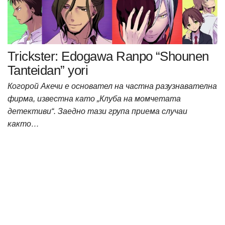
Trickster: Edogawa Ranpo “Shounen
Tanteidan” yori
Когорой Акечи е основател на частна разузнавателна
фирма, известна като „Клуба на момчетата
детективи“. Заедно тази група приема случаи
както…