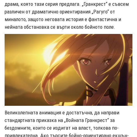
драма, която тази серия предлага. „Гранкрест“ е съвсем
различен от драматично ориентирания „Рагуго“ от
миналото, защото неговата история е фантастична и
нейната обстановка се върти около бойното поле.
Великолепната анимация е достатъчна, да направи
стандартната приказка на „Войната Гранкрест“ за
бездомните, които се издигат на власт, толкова по-
привлекателна. Ако търсите бойно-ориентирано екшън-