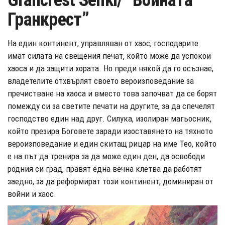
Grancrest Senki/ “Войната
Гранкрест”
На един континент, управляван от хаос, господарите
имат силата на свещения печат, който може да успокои
хаоса и да защити хората. Но преди някой да го осъзнае,
владетелите отхвърлят своето вероизповедание за
пречистване на хаоса и вместо това започват да се борят
помежду си за светите печати на другите, за да спечелят
господство един над друг. Силука, изолиран магьосник,
който презира Боговете заради изоставянето на тяхното
вероизповедание и един скитащ рицар на име Тео, който
е на път да тренира за да може един ден, да освободи
родния си град, правят една вечна клетва да работят
заедно, за да реформират този континент, доминиран от
войни и хаос.