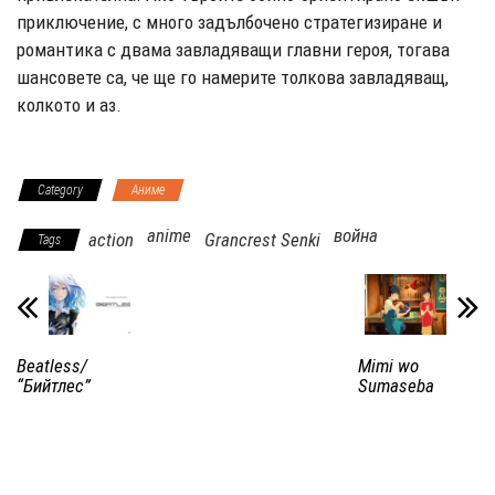
приключение, с много задълбочено стратегизиране и
романтика с двама завладяващи главни героя, тогава
шансовете са, че ще го намерите толкова завладяващ,
колкото и аз.
Category
Аниме
anime
война
action
Grancrest Senki
Tags
Beatless/
Mimi wo
“Бийтлес”
Sumaseba