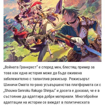
„Войната Гранкрест“ е според мен, блестящ пример за
това как една история може да бъде оживена
забележително с талантлив режисьор. Режисьорът
Шиничи Омата по-рано усъвършенства платформата си с
„Shouwa Genroku Rakugo Shinjuu“ и досега е доказал, че е в
състояние да адаптира добри материали. Многобройни
адаптации на истории се виждат в политическата