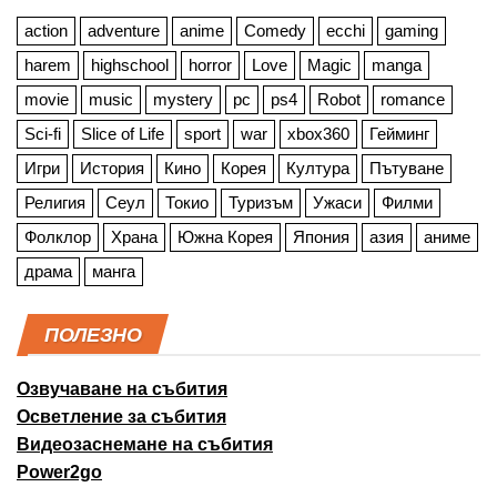
action
adventure
anime
Comedy
ecchi
gaming
harem
highschool
horror
Love
Magic
manga
movie
music
mystery
pc
ps4
Robot
romance
Sci-fi
Slice of Life
sport
war
xbox360
Гейминг
Игри
История
Кино
Корея
Култура
Пътуване
Религия
Сеул
Токио
Туризъм
Ужаси
Филми
Фолклор
Храна
Южна Корея
Япония
азия
аниме
драма
манга
ПОЛЕЗНО
Озвучаване на събития
Осветление за събития
Видеозаснемане на събития
Power2go