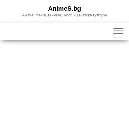
Skip
AnimeS.bg
to
Аниме, манга, гейминг, к-поп и азиатска култура
the
content