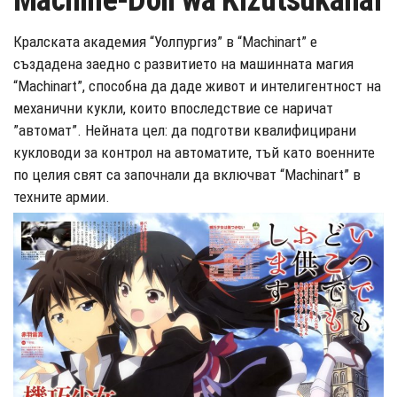
Machine-Doll wa Kizutsukanai
Кралската академия “Уолпургиз” в “Machinart” е
създадена заедно с развитието на машинната магия
“Machinart”, способна да даде живот и интелигентност на
механични кукли, които впоследствие се наричат ​​
”автомат”. Нейната цел: да подготви квалифицирани
кукловоди за контрол на автоматите, тъй като военните
по целия свят са започнали да включват “Machinart” в
техните армии.