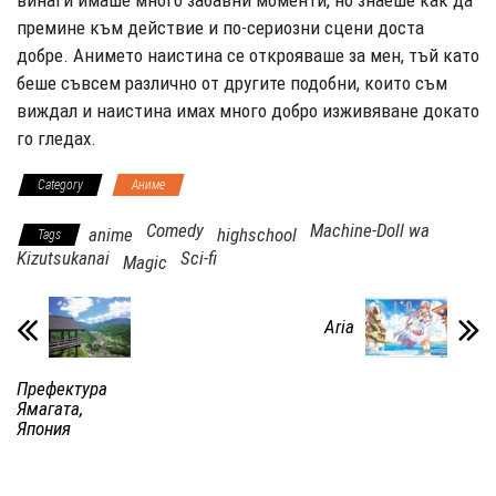
винаги имаше много забавни моменти, но знаеше как да
премине към действие и по-сериозни сцени доста
добре. Анимето наистина се открояваше за мен, тъй като
беше съвсем различно от другите подобни, които съм
виждал и наистина имах много добро изживяване докато
го гледах.
Category
Аниме
Comedy
Machine-Doll wa
anime
highschool
Tags
Kizutsukanai
Sci-fi
Magic
Aria
Префектура
Ямагата,
Япония