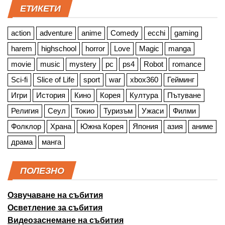
ЕТИКЕТИ
action
adventure
anime
Comedy
ecchi
gaming
harem
highschool
horror
Love
Magic
manga
movie
music
mystery
pc
ps4
Robot
romance
Sci-fi
Slice of Life
sport
war
xbox360
Гейминг
Игри
История
Кино
Корея
Култура
Пътуване
Религия
Сеул
Токио
Туризъм
Ужаси
Филми
Фолклор
Храна
Южна Корея
Япония
азия
аниме
драма
манга
ПОЛЕЗНО
Озвучаване на събития
Осветление за събития
Видеозаснемане на събития