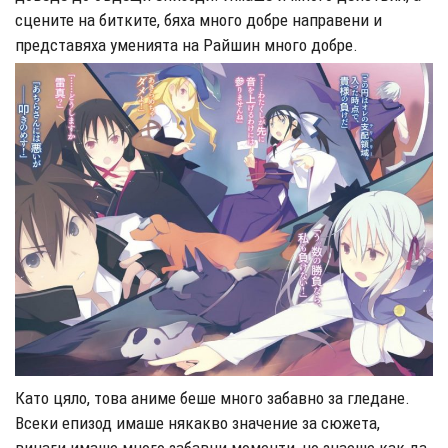
сцените на битките, бяха много добре направени и
представяха уменията на Райшин много добре.
Като цяло, това аниме беше много забавно за гледане.
Всеки епизод имаше някакво значение за сюжета,