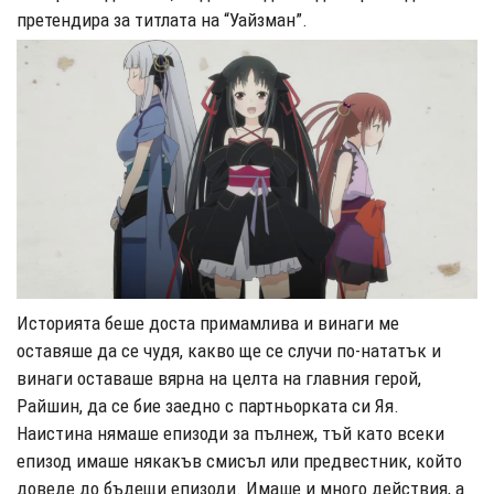
претендира за титлата на “Уайзман”.
Историята беше доста примамлива и винаги ме
оставяше да се чудя, какво ще се случи по-нататък и
винаги оставаше вярна на целта на главния герой,
Райшин, да се бие заедно с партньорката си Яя.
Наистина нямаше епизоди за пълнеж, тъй като всеки
епизод имаше някакъв смисъл или предвестник, който
доведе до бъдещи епизоди. Имаше и много действия, а