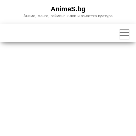
Skip
AnimeS.bg
to
Аниме, манга, гейминг, к-поп и азиатска култура
the
content