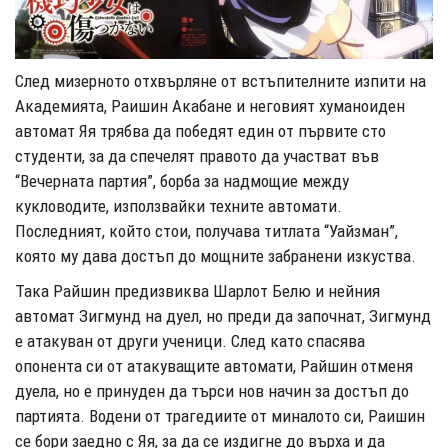
След мизерното отхвърляне от встъпителните изпити на
Академията, Раишин Акабане и неговият хуманоиден
автомат Яя трябва да победят един от първите сто
студенти, за да спечелят правото да участват във
“Вечерната партия”, борба за надмощие между
кукловодите, използвайки техните автомати.
Последният, който стои, получава титлата “Уайзман”,
която му дава достъп до мощните забранени изкуства.
Така Райшин предизвиква Шарлот Белю и нейния
автомат Зигмунд на дуел, но преди да започнат, Зигмунд
е атакуван от други ученици. След като спасява
опонента си от атакуващите автомати, Райшин отменя
дуела, но е принуден да търси нов начин за достъп до
партията. Водени от трагедиите от миналото си, Раишин
се бори заедно с Яя, за да се издигне до върха и да