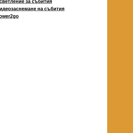
светление за събития
идеозаснемане на събития
ower2go