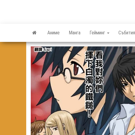
Skip
to
the
content
Аниме
Манга
Гейминг
Събития