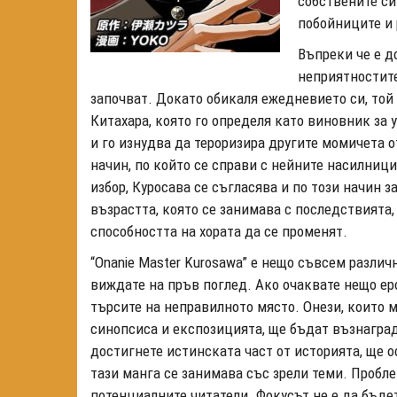
собствените си
побойниците и 
Въпреки че е д
неприятностите
започват. Докато обикаля ежедневието си, той
Китахара, която го определя като виновник з
и го изнудва да тероризира другите момичета о
начин, по който се справи с нейните насилниц
избор, Куросава се съгласява и по този начин з
възрастта, която се занимава с последствията,
способността на хората да се променят.
“Onanie Master Kurosawa” е нещо съвсем различн
виждате на пръв поглед. Ако очаквате нещо ер
търсите на неправилното място. Онези, които 
синопсиса и експозицията, ще бъдат възнаград
достигнете истинската част от историята, ще о
тази манга се занимава със зрели теми. Пробле
потенциалните читатели. Фокусът не е да бъдет