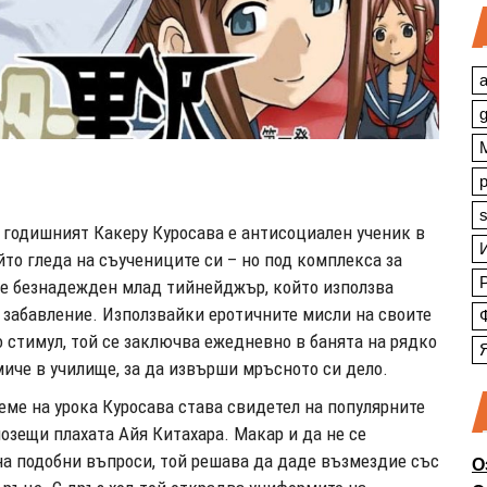
a
s
годишният Какеру Куросава е антисоциален ученик в
йто гледа на съучениците си – но под комплекса за
 е безнадежден млад тийнейджър, който използва
 забавление. Използвайки еротичните мисли на своите
 стимул, той се заключва ежедневно в банята на рядко
иче в училище, за да извърши мръсното си дело.
еме на урока Куросава става свидетел на популярните
озещи плахата Айя Китахара. Макар и да не се
а подобни въпроси, той решава да даде възмездие със
О