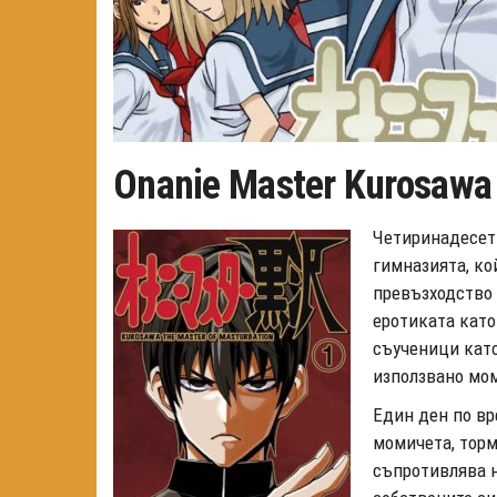
Onanie Master Kurosawa
Четиринадесет
гимназията, ко
превъзходство
еротиката като
съученици като
използвано мом
Един ден по вр
момичета, торм
съпротивлява н