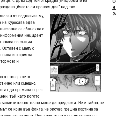
 ръце. С дръз ход той открадва униформите на
О
раздава „бялото си правосъдие“ над тях.
В
P
оволен от подвизите му,
 на Куросава едва
 внезапно се сблъсква с
а униформения инцидент
т класа по същия
и. Оставен с малък
апочва история за
 тормоза и
о от това, което
отично или смешно,
могат да преминат през
ени, тъй като когато
съзнаете какво точно може да предложи. Не е тайна, че
мът се крие във факта, че рисува грешна картина за
е сексуално явни. По-скоро тя ни е представена по