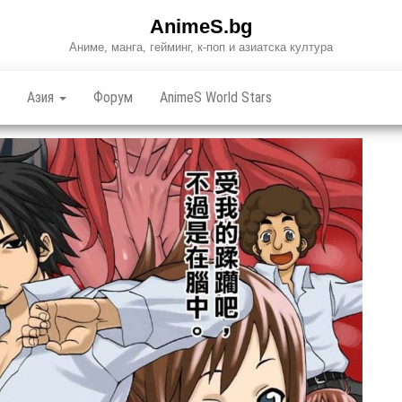
AnimeS.bg
Аниме, манга, гейминг, к-поп и азиатска култура
Азия
Форум
AnimeS World Stars