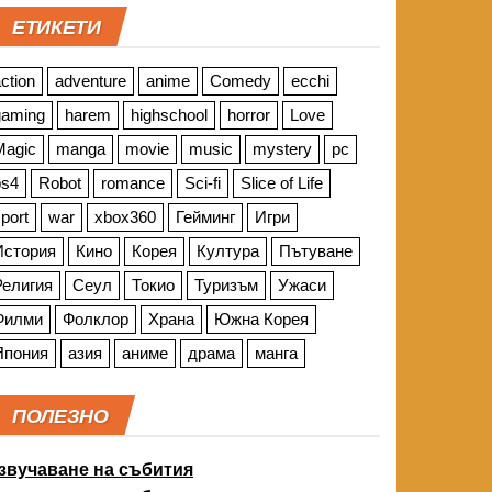
ЕТИКЕТИ
ction
adventure
anime
Comedy
ecchi
gaming
harem
highschool
horror
Love
Magic
manga
movie
music
mystery
pc
ps4
Robot
romance
Sci-fi
Slice of Life
port
war
xbox360
Гейминг
Игри
История
Кино
Корея
Култура
Пътуване
Религия
Сеул
Токио
Туризъм
Ужаси
Филми
Фолклор
Храна
Южна Корея
Япония
азия
аниме
драма
манга
ПОЛЕЗНО
звучаване на събития