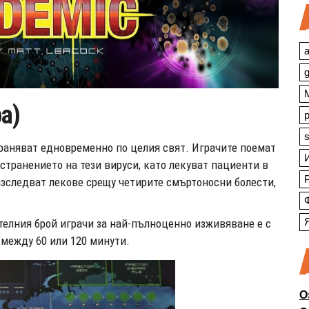
a
а)
s
траняват едновременно по целия свят. Играчите поемат
странението на тези вируси, като лекуват пациенти в
зследват лекове срещу четирите смъртоносни болести,
ителния брой играчи за най-пълноценно изживяване е с
 между 60 или 120 минути.
О