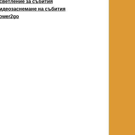
светление за събития
идеозаснемане на събития
ower2go