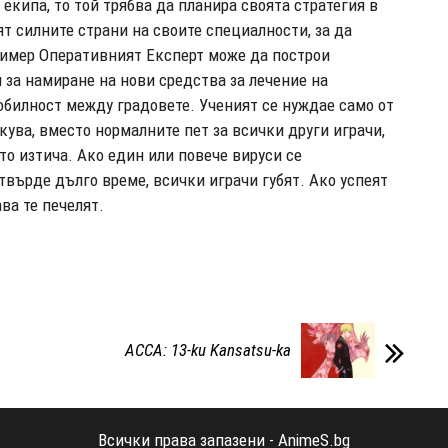
 екипа, то той трябва да планира своята стратегия в
ят силните страни на своите специалности, за да
ример Оперативният Експерт може да построи
 за намиране на нови средства за лечение на
обилност между градовете. Ученият се нуждае само от
екува, вместо нормалните пет за всички други играчи,
то изтича. Ако един или повече вируси се
твърде дълго време, всички играчи губят. Ако успеят
ва те печелят.
ACCA: 13-ku Kansatsu-ka
Всички права запазени - AnimeS.bg