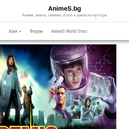
AnimeS.bg
Аниме, манга, гейминг, к-поп и азиатска култура
Азия
Форум
AnimeS World Stars