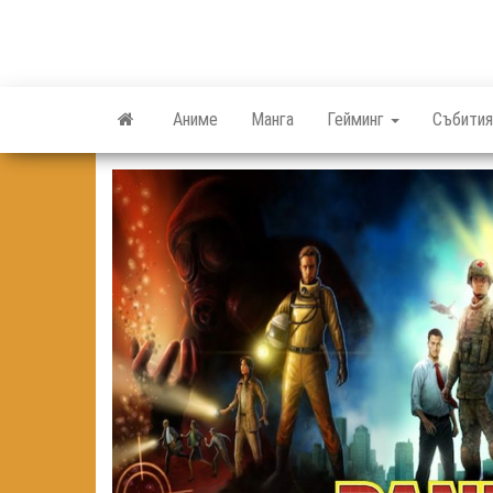
Skip
to
the
content
Аниме
Манга
Гейминг
Събития