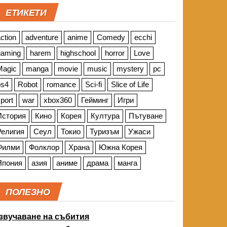
ЕТИКЕТИ
ction
adventure
anime
Comedy
ecchi
gaming
harem
highschool
horror
Love
Magic
manga
movie
music
mystery
pc
ps4
Robot
romance
Sci-fi
Slice of Life
port
war
xbox360
Гейминг
Игри
История
Кино
Корея
Култура
Пътуване
Религия
Сеул
Токио
Туризъм
Ужаси
Филми
Фолклор
Храна
Южна Корея
Япония
азия
аниме
драма
манга
ПОЛЕЗНО
звучаване на събития