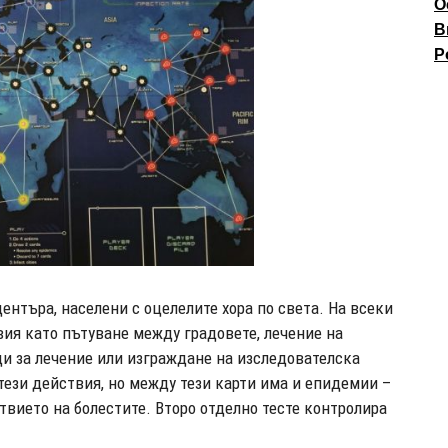
О
В
P
ентъра, населени с оцелелите хора по света. На всеки
вия като пътуване между градовете, лечение на
ди за лечение или изграждане на изследователска
 тези действия, но между тези карти има и епидемии –
ствието на болестите. Второ отделно тесте контролира