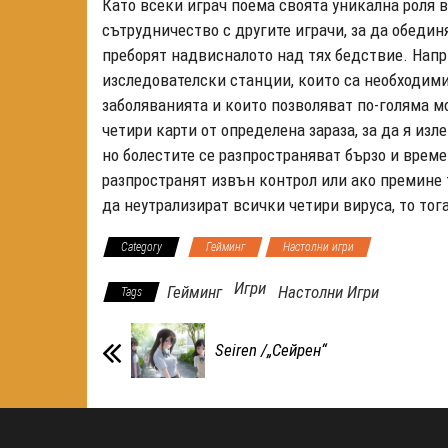
Като всеки играч поема своята уникална роля в
сътрудничество с другите играчи, за да обедин
преборят надвисналото над тях бедствие. Нап
изследователски станции, които са необходими
заболяванията и които позволяват по-голяма м
четири карти от определена зараза, за да я изл
но болестите се разпространяват бързо и време
разпространят извън контрол или ако премине 
да неутрализират всички четири вируса, то тога
Category
Гейминг
Настолни игри
Игри
Гейминг
Настолни Игри
Tags
Seiren /„Сейрен“