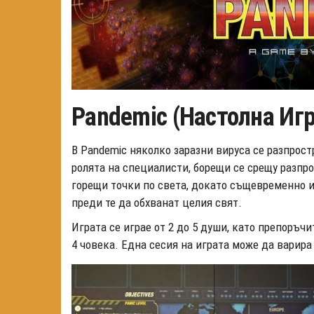
Pandemic (Настолна Игр
В Pandemic няколко заразни вируса се разпрос
ролята на специалисти, борещи се срещу разпро
горещи точки по света, докато същевременно и
преди те да обхванат целия свят.
Играта се играе от 2 до 5 души, като препоръч
4 човека. Една сесия на играта може да варира