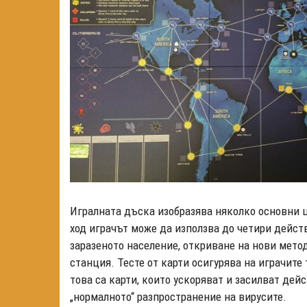
Игралната дъска изобразява няколко основни ц
ход играчът може да използва до четири дейст
заразеното население, откриване на нови мето
станция. Тесте от карти осигурява на играчите
това са карти, които ускоряват и засилват дей
„нормалното“ разпространение на вирусите.