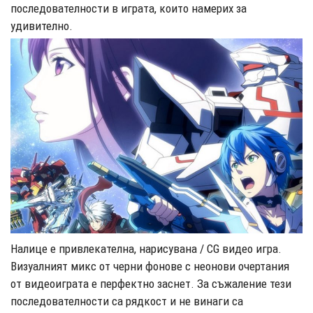
последователности в играта, които намерих за
удивително.
Налице е привлекателна, нарисувана / CG видео игра.
Визуалният микс от черни фонове с неонови очертания
от видеоиграта е перфектно заснет. За съжаление тези
последователности са рядкост и не винаги са