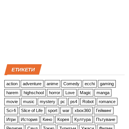
ЕТИКЕТИ
action
adventure
anime
Comedy
ecchi
gaming
harem
highschool
horror
Love
Magic
manga
movie
music
mystery
pc
ps4
Robot
romance
Sci-fi
Slice of Life
sport
war
xbox360
Гейминг
Игри
История
Кино
Корея
Култура
Пътуване
Религия
Сеул
Токио
Туризъм
Ужаси
Филми