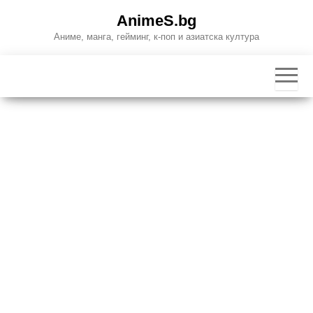
Skip
AnimeS.bg
to
Аниме, манга, гейминг, к-поп и азиатска култура
the
content