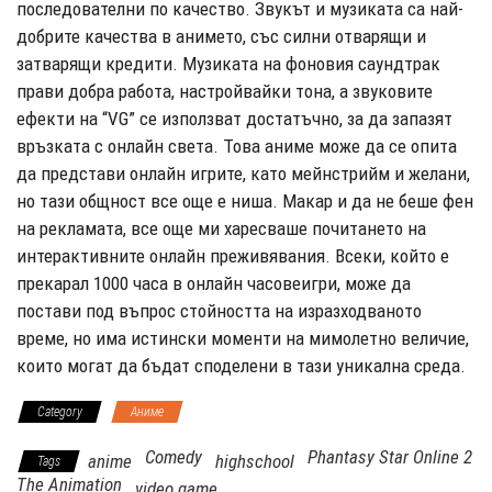
последователни по качество. Звукът и музиката са най-
добрите качества в анимето, със силни отварящи и
затварящи кредити. Музиката на фоновия саундтрак
прави добра работа, настройвайки тона, а звуковите
ефекти на “VG” се използват достатъчно, за да запазят
връзката с онлайн света. Това аниме може да се опита
да представи онлайн игрите, като мейнстрийм и желани,
но тази общност все още е ниша. Макар и да не беше фен
на рекламата, все още ми харесваше почитането на
интерактивните онлайн преживявания. Всеки, който е
прекарал 1000 часа в онлайн часовеигри, може да
постави под въпрос стойността на изразходваното
време, но има истински моменти на мимолетно величие,
които могат да бъдат споделени в тази уникална среда.
Category
Аниме
Comedy
Phantasy Star Online 2
anime
highschool
Tags
The Animation
video game