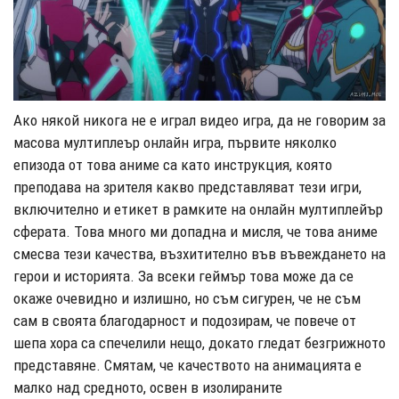
Ако някой никога не е играл видео игра, да не говорим за
масова мултиплеър онлайн игра, първите няколко
епизода от това аниме са като инструкция, която
преподава на зрителя какво представляват тези игри,
включително и етикет в рамките на онлайн мултиплейър
сферата. Това много ми допадна и мисля, че това аниме
смесва тези качества, възхитително във въвеждането на
герои и историята. За всеки геймър това може да се
окаже очевидно и излишно, но съм сигурен, че не съм
сам в своята благодарност и подозирам, че повече от
шепа хора са спечелили нещо, докато гледат безгрижното
представяне. Смятам, че качеството на анимацията е
малко над средното, освен в изолираните