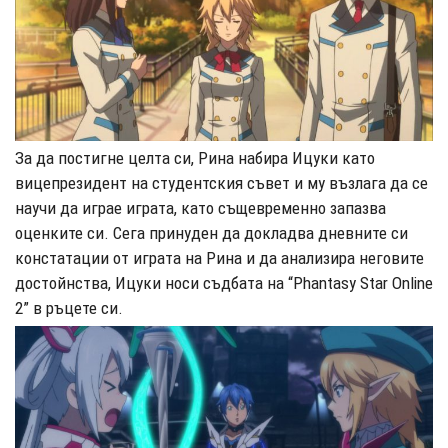
За да постигне целта си, Рина набира Ицуки като
вицепрезидент на студентския съвет и му възлага да се
научи да играе играта, като същевременно запазва
оценките си. Сега принуден да докладва дневните си
констатации от играта на Рина и да анализира неговите
достойнства, Ицуки носи съдбата на “Phantasy Star Online
2” в ръцете си.