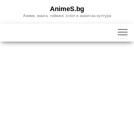
Skip
AnimeS.bg
to
Аниме, манга, гейминг, к-поп и азиатска култура
the
content