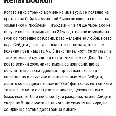
Renai Boukun
Когато едно странно момиче на име Гури, се появява на
вратата на Сейджи Аино, той бързо се озовава в свят на
романтика и проблеми. Твърдейки, че тя ще умре, ако не
целуне някого в рамките на 24 часа, отчаяните молби на
Гури са погрешно разбрани, като желание за любов, което
кара Сейджи да целуне сладката непозната, която се
появява пред къщата му. В действителност, се оказва, че
това момиче е купидон и e притежателка на „Kiss Note”, в
което всички хора, чиито имена са изписани, ще се
целунат и ще станат двойка. Гури обяснява, че тя
неправилно и случайно е написала името на Сейджи,
докато се е отдала на своите “Yaoi” фантазии, но тъй като
тя все още не го е свързала с никого, целувката им е
безсмислена. Още по-лошо, Гури разкрива, че ако Сейджи
скоро не бъде съчетан с никого, не само тя ще умре, но
Сеиджи ще остане девствен за винаги!