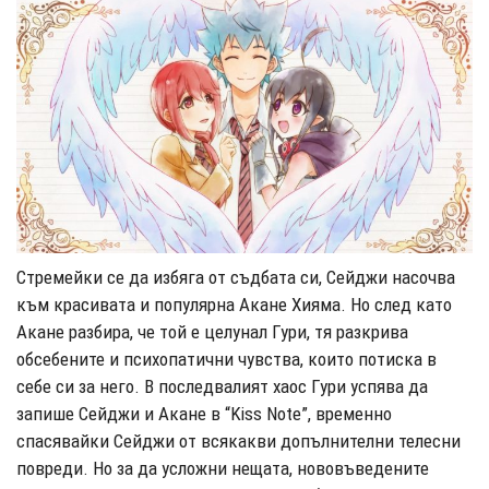
Стремейки се да избяга от съдбата си, Сейджи насочва
към красивата и популярна Акане Хияма. Но след като
Акане разбира, че той е целунал Гури, тя разкрива
обсебените и психопатични чувства, които потиска в
себе си за него. В последвалият хаос Гури успява да
запише Сейджи и Акане в “Kiss Note”, временно
спасявайки Сейджи от всякакви допълнителни телесни
повреди. Но за да усложни нещата, нововъведените