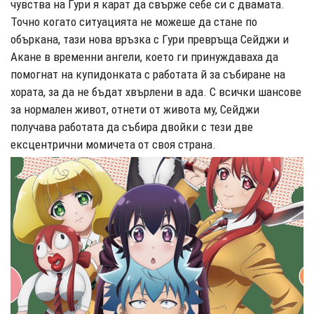
чувства на Гури я карат да свърже себе си с двамата.
Точно когато ситуацията не можеше да стане по
объркана, тази нова връзка с Гури превръща Сейджи и
Акане в временни ангели, което ги принуждаваха да
помогнат на купидонката с работата й за събиране на
хората, за да не бъдат хвърлени в ада. С всички шансове
за нормален живот, отнети от живота му, Сейджи
получава работата да събира двойки с тези две
ексцентрични момичета от своя страна.