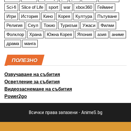
Sci-fi
Slice of Life
sport
war
xbox360
Гейминг
Игри
История
Кино
Корея
Култура
Пътуване
Религия
Сеул
Токио
Туризъм
Ужаси
Филми
Фолклор
Храна
Южна Корея
Япония
азия
аниме
драма
манга
ПОЛЕЗНО
Озвучаване на събития
Осветление за събития
Видеозаснемане на събития
Power2go
Всички права запазени - AnimeS.bg