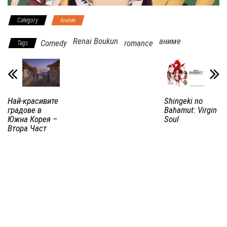
Category
Аниме
Renai Boukun
аниме
Comedy
romance
Tags
Най-красивите
Shingeki no
градове в
Bahamut: Virgin
Южна Корея –
Soul
Втора Част