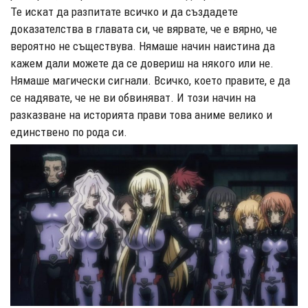
Те искат да разпитате всичко и да създадете
доказателства в главата си, че вярвате, че е вярно, че
вероятно не съществува. Нямаше начин наистина да
кажем дали можете да се довериш на някого или не.
Нямаше магически сигнали. Всичко, което правите, е да
се надявате, че не ви обвиняват. И този начин на
разказване на историята прави това аниме велико и
единствено по рода си.