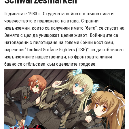
Schwarzesmarken
Годината е 1983 г. Студената война е в пълна сила и
човечеството е подложено на атака. Странни
извънземни, които са получили името “бета”, се спусат на
Земята с цел да унищожат целия живот. Войниците са
натоварени с пилотиране на големи бойни костюми,
наречени “Tactical Surface Fighters (TSF)”, за да отблъснат
извънземните нашественици, но фронтовата линия
бавно се отблъсква към оцелелите градове.