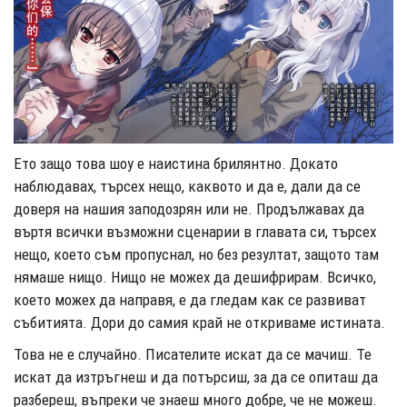
Ето защо това шоу е наистина брилянтно. Докато
наблюдавах, търсех нещо, каквото и да е, дали да се
доверя на нашия заподозрян или не. Продължавах да
въртя всички възможни сценарии в главата си, търсех
нещо, което съм пропуснал, но без резултат, защото там
нямаше нищо. Нищо не можех да дешифрирам. Всичко,
което можех да направя, е да гледам как се развиват
събитията. Дори до самия край не откриваме истината.
Това не е случайно. Писателите искат да се мачиш. Те
искат да изтръгнеш и да потърсиш, за да се опиташ да
разбереш, въпреки че знаеш много добре, че не можеш.