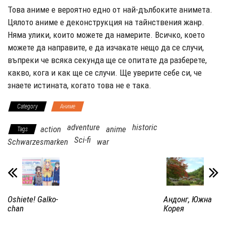
Това аниме е вероятно едно от най-дълбоките анимета.
Цялото аниме е деконструкция на тайнствения жанр.
Няма улики, които можете да намерите. Всичко, което
можете да направите, е да изчакате нещо да се случи,
въпреки че всяка секунда ще се опитате да разберете,
какво, кога и как ще се случи. Ще уверите себе си, че
знаете истината, когато това не е така.
Category
Аниме
adventure
historic
action
anime
Tags
Sci-fi
Schwarzesmarken
war
Oshiete! Galko-
Андонг, Южна
chan
Корея