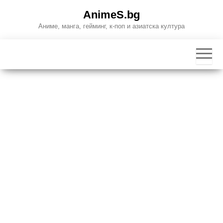
Skip
AnimeS.bg
to
Аниме, манга, гейминг, к-поп и азиатска култура
the
content