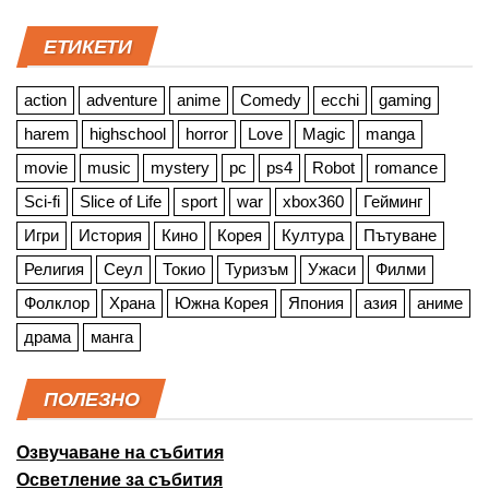
ЕТИКЕТИ
action
adventure
anime
Comedy
ecchi
gaming
harem
highschool
horror
Love
Magic
manga
movie
music
mystery
pc
ps4
Robot
romance
Sci-fi
Slice of Life
sport
war
xbox360
Гейминг
Игри
История
Кино
Корея
Култура
Пътуване
Религия
Сеул
Токио
Туризъм
Ужаси
Филми
Фолклор
Храна
Южна Корея
Япония
азия
аниме
драма
манга
ПОЛЕЗНО
Озвучаване на събития
Осветление за събития