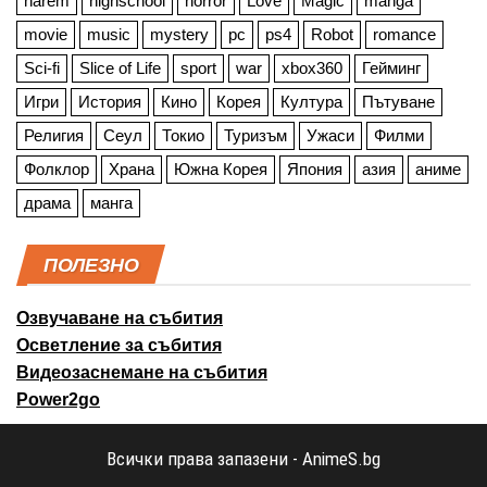
harem
highschool
horror
Love
Magic
manga
movie
music
mystery
pc
ps4
Robot
romance
Sci-fi
Slice of Life
sport
war
xbox360
Гейминг
Игри
История
Кино
Корея
Култура
Пътуване
Религия
Сеул
Токио
Туризъм
Ужаси
Филми
Фолклор
Храна
Южна Корея
Япония
азия
аниме
драма
манга
ПОЛЕЗНО
Озвучаване на събития
Осветление за събития
Видеозаснемане на събития
Power2go
Всички права запазени - AnimeS.bg