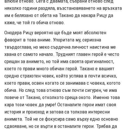
влюби отново. Сега с двамата, събрани отново след
няколко години раздяла, възстановяването на връзката
им е белязано от обета на Такано да накара Рицу да
каже, че той го обича отново.
Онодера Рицу вероятно ще бъде моят абсолютен
фаворит в това аниме. Упоритата му, сериозна
твърдоглава, но меко сърдечна личност наистина ме
хвана от самото начало. Трудният главен герой е често
срещан за анимето, но той има своята оригиналност,
което го прави много обичан герой. Такано е вашият
средно страхотен човек, който успява в почти всичко,
което прави, освен когато се занимава с човека, когото
обича. Но след това отново съм почти сигурен, че има
повече от Такано, отколкото среща окото. Именно това
кара този човек да умре! Останалите герои имат своя
история и произход и затова са толкова интересни
анимета. Той не се фокусира само върху едно основно
сдвояване, но се върти в останалите герои. Трябва да