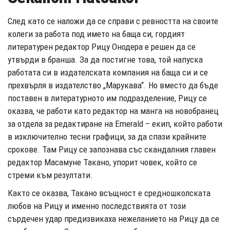
След като се наложи да се справи с ревността на своите
колеги за работа под името на баща си, гордият
литературен редактор Рицу Онодера е решен да се
утвърди в бранша. За да постигне това, той напуска
работата си в издателската компания на баща си и се
прехвърля в издателство „Марукава“. Но вместо да бъде
поставен в литературното им подразделение, Рицу се
оказва, че работи като редактор на манга на новобранец
за отдела за редактиране на Emerald – екип, който работи
в изключително тесни графици, за да спази крайните
срокове. Там Рицу се запознава със скандалния главен
редактор Масамуне Такано, упорит човек, който се
стреми към резултати.
Както се оказва, Такано всъщност е средношколската
любов на Рицу и именно последствията от този
сърдечен удар предизвикаха нежеланието на Рицу да се