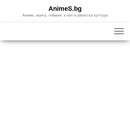
Skip
AnimeS.bg
to
Аниме, манга, гейминг, к-поп и азиатска култура
the
content