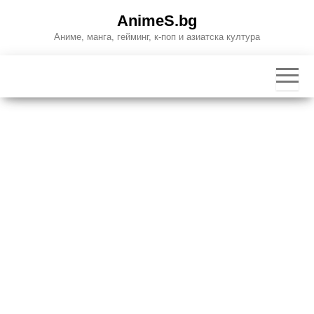
Skip
AnimeS.bg
to
Аниме, манга, гейминг, к-поп и азиатска култура
the
content