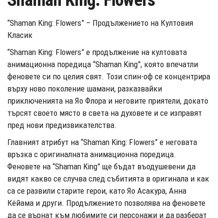
Shaman King: Flowers
“Shaman King: Flowers” – Продължението на Култовия
Класик
“Shaman King: Flowers” е продължение на култовата
анимационна поредица “Shaman King”, която впечатли
феновете си по целия свят. Този спин-оф се концентрира
върху ново поколение шамани, разказвайки
приключенията на Яо Флора и неговите приятели, докато
търсят своето място в света на духовете и се изправят
пред нови предизвикателства.
Главният атрибут на “Shaman King: Flowers” е неговата
връзка с оригиналната анимационна поредица.
Феновете на “Shaman King” ще бъдат въодушевени да
видят какво се случва след събитията в оригинала и как
са се развили старите герои, като Яо Асакура, Анна
Кёйама и други. Продължението позволява на феновете
да се върнат към любимите си персонажи и да разберат