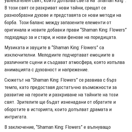
увлекателен свят, който допълва света на “Shaman King”.
В този свят се разкриват нови тайни, срещат се
разнообразни духове и представята се нови методи на
борба. Този баланс между запазените елементи от
оригинала и новите добавки прави “Shaman King: Flowers”
подходящо за и стари, и нови фенове на поредицата.
Музиката и звуците в “Shaman King: Flowers” са
изключителни. Мелодиите подчертават емоциите в
различните сцени и създават атмосфера, която изпълва
анимацията с духовност и напрежение.
Сюжетът на “Shaman King: Flowers” се развива с бърз
темпо, като предоставя достатъчно възможности за
развитие на героите и разкриване на тайните на този
свят. Зрителите ще бъдат изненадани от обратите и
оборотите в историята, които допълват драмата и
интригата.
В заключение, “Shaman King: Flowers” е вълнуващо