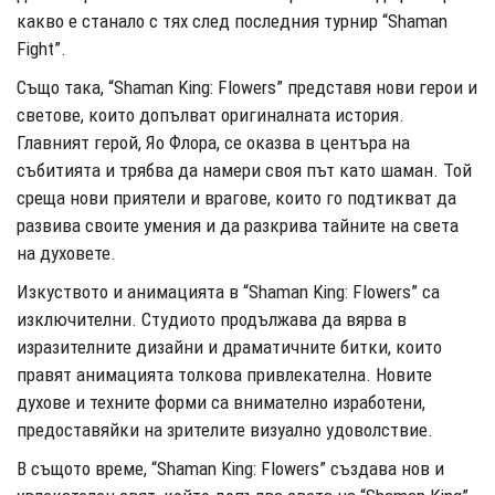
какво е станало с тях след последния турнир “Shaman
Fight”.
Също така, “Shaman King: Flowers” представя нови герои и
светове, които допълват оригиналната история.
Главният герой, Яо Флора, се оказва в центъра на
събитията и трябва да намери своя път като шаман. Той
среща нови приятели и врагове, които го подтикват да
развива своите умения и да разкрива тайните на света
на духовете.
Изкуството и анимацията в “Shaman King: Flowers” са
изключителни. Студиото продължава да вярва в
изразителните дизайни и драматичните битки, които
правят анимацията толкова привлекателна. Новите
духове и техните форми са внимателно изработени,
предоставяйки на зрителите визуално удоволствие.
В същото време, “Shaman King: Flowers” създава нов и