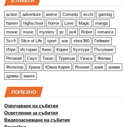
ЕТИКЕТИ
action
adventure
anime
Comedy
ecchi
gaming
harem
highschool
horror
Love
Magic
manga
movie
music
mystery
pc
ps4
Robot
romance
Sci-fi
Slice of Life
sport
war
xbox360
Гейминг
Игри
История
Кино
Корея
Култура
Пътуване
Религия
Сеул
Токио
Туризъм
Ужаси
Филми
Фолклор
Храна
Южна Корея
Япония
азия
аниме
драма
манга
ПОЛЕЗНО
Озвучаване на събития
Осветление за събития
Видеозаснемане на събития