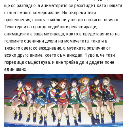
ще се разпадне, а аниматорите се разотидът като нещата
станат много комерсиални. Но въпреки тези
притеснения, екипът някак си успя да постигне всичко.
Тези герои са правдоподобни и релаксиращи,
анимацията е зашеметяваща, както в представянето на
големите сценични дуели на момичетата, така и в
тяхното светско ежедневие, а музиката различна от
всяко друго аниме, което съм виждал. Чудо е, че тази
поредица съществува, и вие трябва да и дадете поне
един шанс.