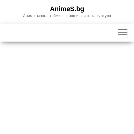
Skip
AnimeS.bg
to
Аниме, манга, гейминг, к-поп и азиатска култура
the
content