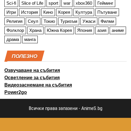
Sci-fi
Slice of Life
sport
war
xbox360
Гейминг
Игри
История
Кино
Корея
Култура
Пътуване
Религия
Сеул
Токио
Туризъм
Ужаси
Филми
Фолклор
Храна
Южна Корея
Япония
азия
аниме
драма
манга
ПОЛЕЗНО
Озвучаване на събития
Осветление за събития
Видеозаснемане на събития
Power2go
Всички права запазени - AnimeS.bg