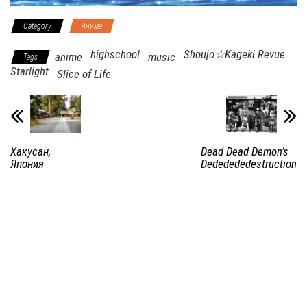
Category
Аниме
highschool
Shoujo☆Kageki Revue
anime
music
Tags
Starlight
Slice of Life
Хакусан,
Dead Dead Demon’s
Япония
Dededededestruction