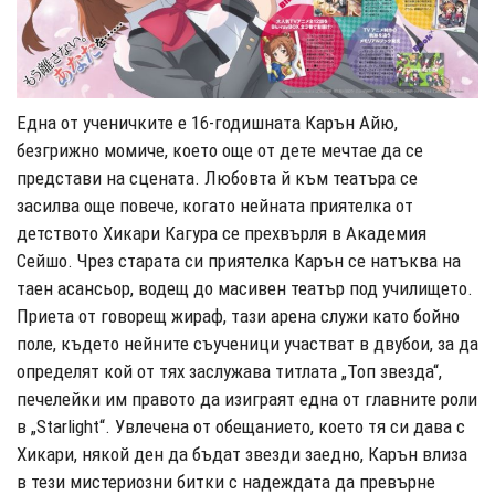
Една от ученичките е 16-годишната Карън Айю,
безгрижно момиче, което още от дете мечтае да се
представи на сцената. Любовта й към театъра се
засилва още повече, когато нейната приятелка от
детството Хикари Кагура се прехвърля в Академия
Сейшо. Чрез старата си приятелка Карън се натъква на
таен асансьор, водещ до масивен театър под училището.
Приета от говорещ жираф, тази арена служи като бойно
поле, където нейните съученици участват в двубои, за да
определят кой от тях заслужава титлата „Топ звезда“,
печелейки им правото да изиграят една от главните роли
в „Starlight“. Увлечена от обещанието, което тя си дава с
Хикари, някой ден да бъдат звезди заедно, Карън влиза
в тези мистериозни битки с надеждата да превърне