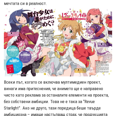
мечтата си в реалност.
Всеки път, когато се включва мултимедиен проект,
винаги има притеснения, че анимето ще е направено
чисто като реклама за останалите елементи на проекта,
без собствени амбиции. Това не е така за “Revue
Starlight”. Ако не друго, тази поредица беше твърде
амбициозна – имаше настъпващ страх, че продукцията