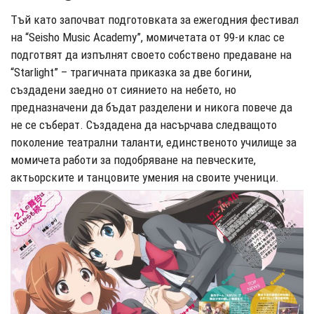
Тъй като започват подготовката за ежегодния фестивал
на “Seisho Music Academy”, момичетата от 99-и клас се
подготвят да изпълнят своето собствено предаване на
“Starlight” – трагичната приказка за две богини,
създадени заедно от сиянието на небето, но
предназначени да бъдат разделени и никога повече да
не се съберат. Създадена да насърчава следващото
поколение театрални таланти, единственото училище за
момичета работи за подобряване на певческите,
актьорските и танцовите умения на своите ученици.