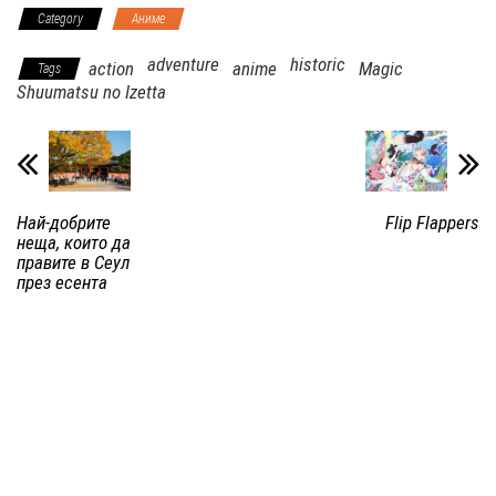
Category
Аниме
adventure
historic
action
anime
Magic
Tags
Shuumatsu no Izetta
Най-добрите
Flip Flappers
неща, които да
правите в Сеул
през есента