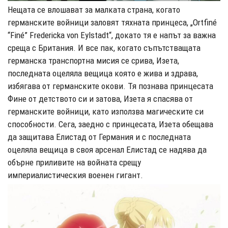
Нещата се влошават за малката страна, когато
германските войници заловят тяхната принцеса, „Ortfiné
“Finé” Fredericka von Eylstadt“, докато тя е напът за важна
среща с Британия. И все пак, когато съпътстващата
германска транспортна мисия се срива, Изета,
последната оцеляла вещица която е жива и здрава,
избягава от германските окови. Тя познава принцесата
Фине от детството си и затова, Изета я спасява от
германските войници, като използва магическите си
способности. Сега, заедно с принцесата, Изета обещава
да защитава Елистад от Германия и с последната
оцеляла вещица в своя арсенал Елистад се надява да
обърне приливите на войната срещу
империалистическия военен гигант.