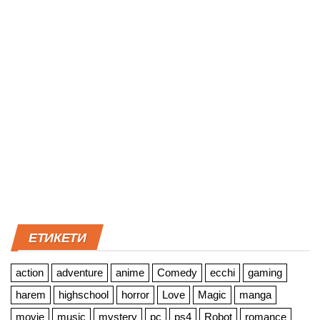
ЕТИКЕТИ
action
adventure
anime
Comedy
ecchi
gaming
harem
highschool
horror
Love
Magic
manga
movie
music
mystery
pc
ps4
Robot
romance