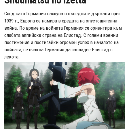
Shuumatsu no Izetta
След като Германия нахлува в съседните държави през
1939 г., Европа се намира в средата на опустошителна
война. По време на войната Германия се ориентира към
слабата алпийска страна на Елистад. С големи военни
постижения и постигайки огромен успех в началото на
войната, се очаква Германия да завладее Елистад с
лекота.