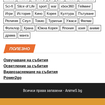
Sci-fi
Slice of Life
sport
war
xbox360
Гейминг
Игри
История
Кино
Корея
Култура
Пътуване
Религия
Сеул
Токио
Туризъм
Ужаси
Филми
Фолклор
Храна
Южна Корея
Япония
азия
аниме
драма
манга
ПОЛЕЗНО
Озвучаване на събития
Осветление за събития
Видеозаснемане на събития
Power2go
Всички права запазени - AnimeS.bg