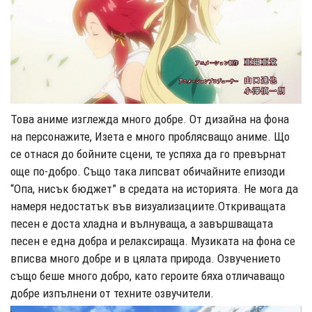
Това аниме изглежда много добре. От дизайна на фона
на персонажите, Изета е много проблясващо аниме. Що
се отнася до бойните сцени, те успяха да го превърнат
още по-добро. Също така липсват обичайните епизоди
“Опа, нисък бюджет” в средата на историята. Не мога да
намеря недостатък във визуализациите.Откриващата
песен е доста хладна и вълнуваща, а завършващата
песен е една добра и релаксираща. Музиката на фона се
вписва много добре и в цялата природа. Озвучението
също беше много добро, като героите бяха отличаващо
добре изпълнени от техните озвучители.