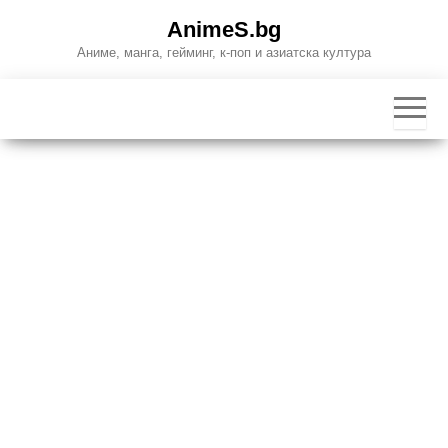
Skip
AnimeS.bg
to
Аниме, манга, гейминг, к-поп и азиатска култура
the
content