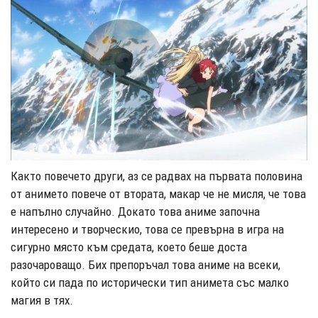
Както повечето други, аз се радвах на първата половина
от анимето повече от втората, макар че не мисля, че това
е напълно случайно. Докато това аниме започна
интересено и творческио, това се превърна в игра на
сигурно място към средата, което беше доста
разочароващо. Бих препоръчал това аниме на всеки,
който си пада по исторически тип анимета със малко
магия в тях.