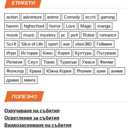
ЕТИКЕТИ
action
adventure
anime
Comedy
ecchi
gaming
harem
highschool
horror
Love
Magic
manga
movie
music
mystery
pc
ps4
Robot
romance
Sci-fi
Slice of Life
sport
war
xbox360
Гейминг
Игри
История
Кино
Корея
Култура
Пътуване
Религия
Сеул
Токио
Туризъм
Ужаси
Филми
Фолклор
Храна
Южна Корея
Япония
азия
аниме
драма
манга
ПОЛЕЗНО
Озвучаване на събития
Осветление за събития
Видеозаснемане на събития