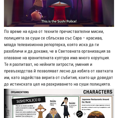
По време на една от техните пречиствателни мисии,
полицията за суши се сблъсква със Сара – красива,
млада телевизионна репортерка, която иска да ги
разобличи и да докаже, че в Световната организация за
опазване на хранителната култура има много корупция.
Те я ​​разпитват, но нейните хитрости, умения и
превъзходства й позволяват лесно да избяга от хватката
им, като задейства верига от събития, които ще доведат
до истинската цел на разкриването на суши полицията.