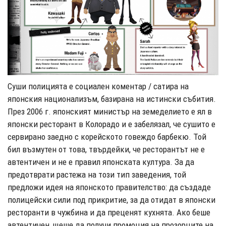
Суши полицията е социален коментар / сатира на
японския национализъм, базирана на истински събития.
През 2006 г. японският министър на земеделието е ял в
японски ресторант в Колорадо и е забелязал, че сушито е
сервирано заедно с корейското говеждо барбекю. Той
бил възмутен от това, твърдейки, че ресторантът не е
автентичен и не е правил японската култура. За да
предотврати растежа на този тип заведения, той
предложи идея на японското правителство: да създаде
полицейски сили под прикритие, за да отидат в японски
ресторанти в чужбина и да преценят кухнята. Ако беше
автентичен, щеше да получи промоция на прозорците на