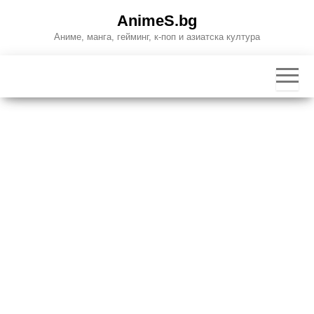
Skip
AnimeS.bg
to
Аниме, манга, гейминг, к-поп и азиатска култура
the
content