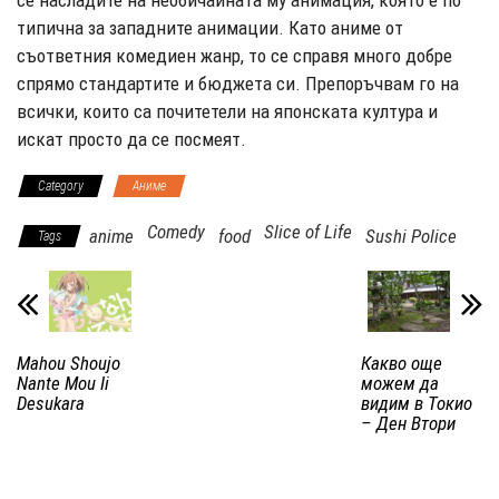
се насладите на необичайната му анимация, която е по
типична за западните анимации. Като аниме от
съответния комедиен жанр, то се справя много добре
спрямо стандартите и бюджета си. Препоръчвам го на
всички, които са почитетели на японската култура и
искат просто да се посмеят.
Category
Аниме
Comedy
Slice of Life
anime
food
Sushi Police
Tags
Mahou Shoujo
Какво още
Nante Mou Ii
можем да
Desukara
видим в Токио
– Ден Втори