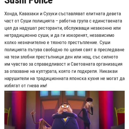
Sushi Police
Хонда, Кавазаки и Сузуки съставляват елитната девета
част от Суши полицията – работна група с единствената
цел да надушат ресторанти, обслужващи незаконно или
нетрадиционно суши, и да ги изкоренят, независимо
колко незначително е тяхното престъпление. Суши
полицията пътува свободно по целия свят в преследване
на тези злобни престъпници ден или нощ, със силното
им чувство за справедливост и Световната организация
за опазване на културата, която ги подкрепя. Никакви
нарушители на традиционната японска кухня не могат да
избягат от гнева им!