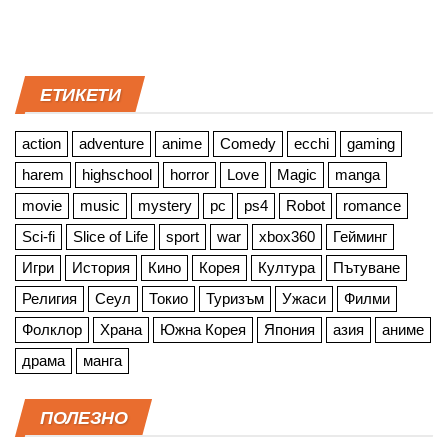
ЕТИКЕТИ
action
adventure
anime
Comedy
ecchi
gaming
harem
highschool
horror
Love
Magic
manga
movie
music
mystery
pc
ps4
Robot
romance
Sci-fi
Slice of Life
sport
war
xbox360
Гейминг
Игри
История
Кино
Корея
Култура
Пътуване
Религия
Сеул
Токио
Туризъм
Ужаси
Филми
Фолклор
Храна
Южна Корея
Япония
азия
аниме
драма
манга
ПОЛЕЗНО