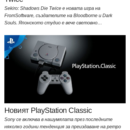
Sekiro: Shadows Die Twice е новата игра на
FromSoftware, създателите на Bloodborne и Dark
Souls. Японското студио е вече световно…
Новият PlayStation Classic
Sony се включва в нашумялата през последните
няколко години тенденция за преиздаване на ретро