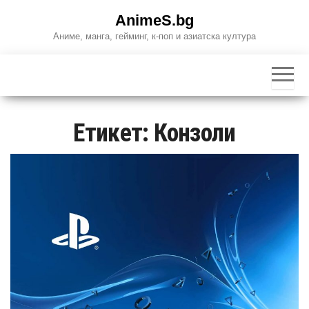
Skip
AnimeS.bg
to
Аниме, манга, гейминг, к-поп и азиатска култура
the
content
Етикет:
Конзоли