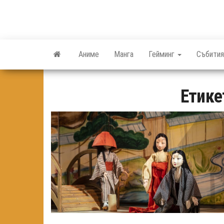
Skip
to
the
content
Аниме
Манга
Гейминг
Събития
Етике