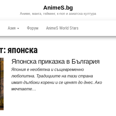
AnimeS.bg
Аниме, манга, гейминг, к-поп и азиатска култура
Азия
Форум
AnimeS World Stars
т:
японска
Японска приказка в България
Япония е необятна и същевременно
любопитна. Традициите на тази страна
имат дълбоки корени и се ценят до днес. Ако
мечтаете…