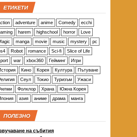
ЕТИКЕТИ
ction
adventure
anime
Comedy
ecchi
gaming
harem
highschool
horror
Love
Magic
manga
movie
music
mystery
pc
ps4
Robot
romance
Sci-fi
Slice of Life
port
war
xbox360
Гейминг
Игри
История
Кино
Корея
Култура
Пътуване
Религия
Сеул
Токио
Туризъм
Ужаси
Филми
Фолклор
Храна
Южна Корея
Япония
азия
аниме
драма
манга
ПОЛЕЗНО
звучаване на събития