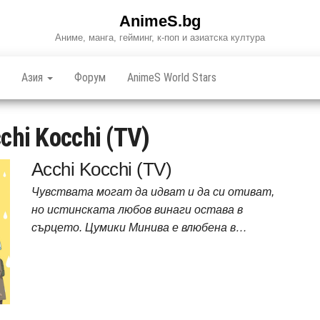
AnimeS.bg
Аниме, манга, гейминг, к-поп и азиатска култура
Азия
Форум
AnimeS World Stars
chi Kocchi (TV)
Acchi Kocchi (TV)
Чувствата могат да идват и да си отиват,
но истинската любов винаги остава в
сърцето. Цумики Минива е влюбена в…