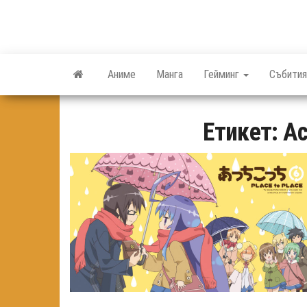
Skip
to
the
content
Аниме
Манга
Гейминг
Събития
Етикет:
Ac