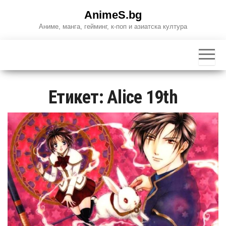
Skip
AnimeS.bg
to
Аниме, манга, гейминг, к-поп и азиатска култура
the
content
Етикет:
Alice 19th