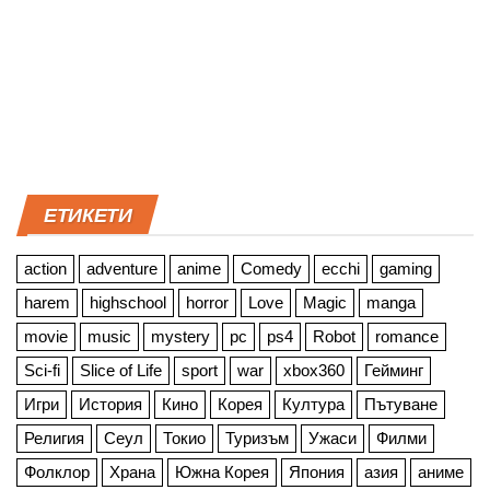
ЕТИКЕТИ
action
adventure
anime
Comedy
ecchi
gaming
harem
highschool
horror
Love
Magic
manga
movie
music
mystery
pc
ps4
Robot
romance
Sci-fi
Slice of Life
sport
war
xbox360
Гейминг
Игри
История
Кино
Корея
Култура
Пътуване
Религия
Сеул
Токио
Туризъм
Ужаси
Филми
Фолклор
Храна
Южна Корея
Япония
азия
аниме