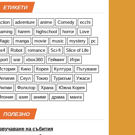
ЕТИКЕТИ
ction
adventure
anime
Comedy
ecchi
gaming
harem
highschool
horror
Love
Magic
manga
movie
music
mystery
pc
ps4
Robot
romance
Sci-fi
Slice of Life
port
war
xbox360
Гейминг
Игри
История
Кино
Корея
Култура
Пътуване
Религия
Сеул
Токио
Туризъм
Ужаси
Филми
Фолклор
Храна
Южна Корея
Япония
азия
аниме
драма
манга
ПОЛЕЗНО
звучаване на събития