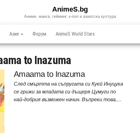
AnimeS.bg
Аниме, манга, гейминг, к-поп и азиатска култура
Азия
Форум
AnimeS World Stars
ama to Inazuma
Amaama to Inazuma
След смъртта на съпругата си Куей Инуцука
се грижи за младата си дъщеря Цумуги по
най-добрия възможен начин. Въпреки това,…