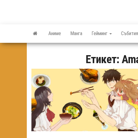
Skip
to
the
content
Аниме
Манга
Гейминг
Събития
Етикет:
Ama