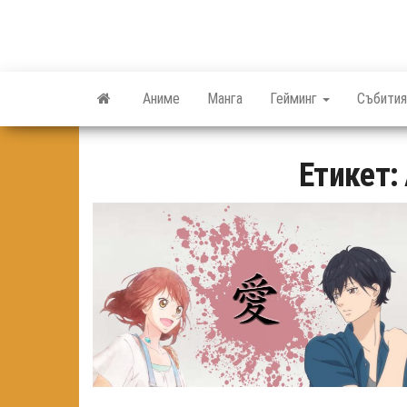
Skip
to
the
content
Аниме
Манга
Гейминг
Събития
Етикет: