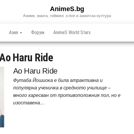
AnimeS.bg
Аниме, манга, гейминг, к-поп и азиатска култура
Азия
Форум
AnimeS World Stars
Ao Haru Ride
Ao Haru Ride
Футаба Йошиока е билa атрактивна и
популярна ученичка в средното училище –
много харесван от противоположния пол, но е
изоставена…