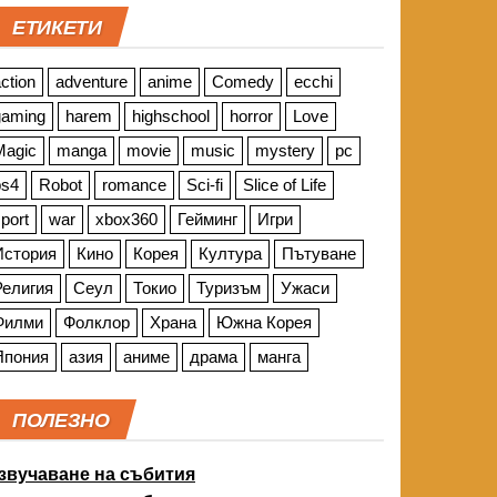
ЕТИКЕТИ
ction
adventure
anime
Comedy
ecchi
gaming
harem
highschool
horror
Love
Magic
manga
movie
music
mystery
pc
ps4
Robot
romance
Sci-fi
Slice of Life
port
war
xbox360
Гейминг
Игри
История
Кино
Корея
Култура
Пътуване
Религия
Сеул
Токио
Туризъм
Ужаси
Филми
Фолклор
Храна
Южна Корея
Япония
азия
аниме
драма
манга
ПОЛЕЗНО
звучаване на събития