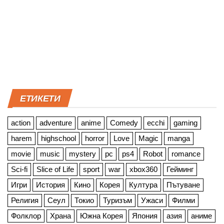
ЕТИКЕТИ
action
adventure
anime
Comedy
ecchi
gaming
harem
highschool
horror
Love
Magic
manga
movie
music
mystery
pc
ps4
Robot
romance
Sci-fi
Slice of Life
sport
war
xbox360
Гейминг
Игри
История
Кино
Корея
Култура
Пътуване
Религия
Сеул
Токио
Туризъм
Ужаси
Филми
Фолклор
Храна
Южна Корея
Япония
азия
аниме