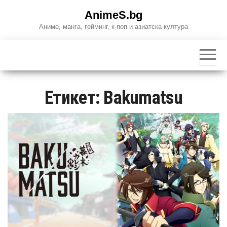
Skip
AnimeS.bg
to
Аниме, манга, гейминг, к-поп и азиатска култура
the
content
Етикет:
Bakumatsu