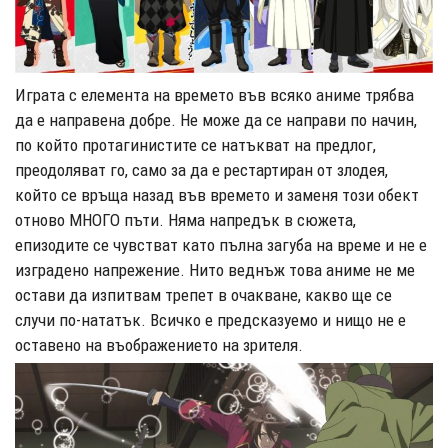
Играта с елемента на времето във всяко аниме трябва
да е направена добре. Не може да се направи по начин,
по който протагинистите се натъкват на предлог,
преодоляват го, само за да е рестартиран от злодея,
който се връща назад във времето и заменя този обект
отново МНОГО пъти. Няма напредък в сюжета,
епизодите се чувстват като пълна загуба на време и не е
изградено напрежение. Нито веднъж това аниме не ме
остави да изпитвам трепет в очакване, какво ще се
случи по-нататък. Всичко е предсказуемо и нищо не е
оставено на въображението на зрителя.