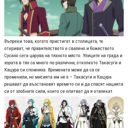
Въпреки това, когато пристигат в столицата, те
откриват, че правителството е свалено и божеството
Сусано сега царува на тяхното място. Улиците на града и
хората в тях са много по-различни, отколкото Такасуги и
Кацура си спомняха. Времената може да са се
променили, но мисията им не е – Такасуги и Кацура
решават да възстановят времето си и да спасят нацията
си от злобните сили, които се опитват да я отвлекат.