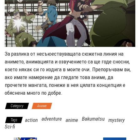
За разлика от несъюествуващата сюжетна линия на
анимето, анимацията и озвучението са ще годе сносни,
което някак си го издига в моите очи. Препоръчвам ви,
ако имате намерение да гледате това аниме, да
прочетете мангата, понеже в нея цялата концепция е
обяснена много по добре.
Category
Аниме
adventure
Bakumatsu
action
anime
mystery
Tags
Sci-fi