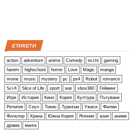
ЕТИКЕТИ
action
adventure
anime
Comedy
ecchi
gaming
harem
highschool
horror
Love
Magic
manga
movie
music
mystery
pc
ps4
Robot
romance
Sci-fi
Slice of Life
sport
war
xbox360
Гейминг
Игри
История
Кино
Корея
Култура
Пътуване
Религия
Сеул
Токио
Туризъм
Ужаси
Филми
Фолклор
Храна
Южна Корея
Япония
азия
аниме
драма
манга