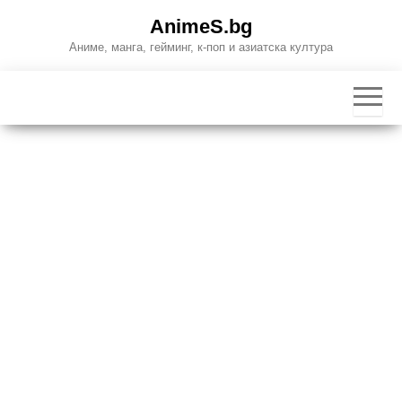
Skip
AnimeS.bg
to
Аниме, манга, гейминг, к-поп и азиатска култура
the
content