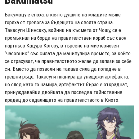
Bakumatsu
Бакумацу е епоха, в която душите на младите мъже
горяха от тревога за бъдещето на своята страна.
Такасуги Шинсаку, войник на късмета от Чошу, се е
промъкнал на борда на правителствен кораб със своя
партньор Кацура Когору, в търсене на мистериозен
“часовник” със силата да манипулира времето, за който
се страхуват, че правителството желае да запази за себе
си. Вместо да позволи на такава сила да попадне в
грешни ръце, Такасуги планира да унищожи артефакта,
но след като го намира, артефактът бързо е откраднат,
принуждавайки двойката да последва тайнствения
крадец до седалището на правителството в Киото.