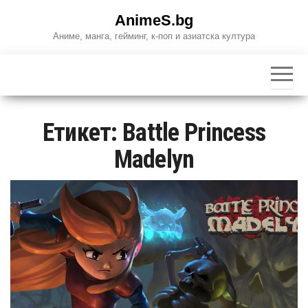
Skip
AnimeS.bg
to
Аниме, манга, гейминг, к-поп и азиатска култура
the
content
Етикет:
Battle Princess
Madelyn