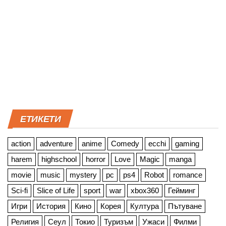
ЕТИКЕТИ
action
adventure
anime
Comedy
ecchi
gaming
harem
highschool
horror
Love
Magic
manga
movie
music
mystery
pc
ps4
Robot
romance
Sci-fi
Slice of Life
sport
war
xbox360
Гейминг
Игри
История
Кино
Корея
Култура
Пътуване
Религия
Сеул
Токио
Туризъм
Ужаси
Филми