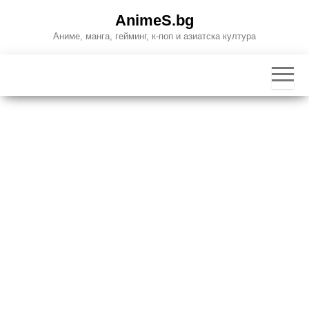
Skip
AnimeS.bg
to
Аниме, манга, гейминг, к-поп и азиатска култура
the
content