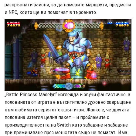
разпръснати райони, за да намерите маршрути, предмети
и NPC, които ще ви помогнат в търсенето.
„Battle Princess Madelyn“ изглежда и звучи фантастично, а
половината от играта е възхитително духовно завръщане
към любимата серия от екшън игри. Жалко е, че другата
половина изтегля целия пакет – и проблемите с
производителността на Switch като забавяне и забавяне
при преминаване през менютата също не помагат. Има