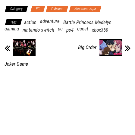
Category
PC
Гейминг
Конзолни игри
adventure
action
Battle Princess Madelyn
Tags
gaming
pc
quest
nintendo switch
ps4
xbox360
Big Order
Joker Game