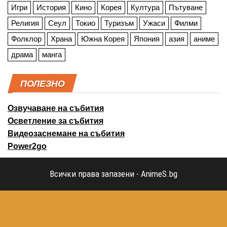
Игри
История
Кино
Корея
Култура
Пътуване
Религия
Сеул
Токио
Туризъм
Ужаси
Филми
Фолклор
Храна
Южна Корея
Япония
азия
аниме
драма
манга
ПОЛЕЗНО
Озвучаване на събития
Осветление за събития
Видеозаснемане на събития
Power2go
Всички права запазени - AnimeS.bg