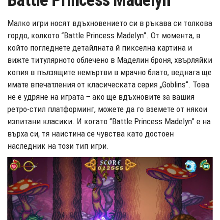
Battle Princess Madelyn
Малко игри носят вдъхновението си в ръкава си толкова
гордо, колкотo “Battle Princess Madelyn”. От момента, в
който погледнете детайлната й пикселна картина и
вижте титулярното облечено в Маделин броня, хвърляйки
копия в пълзящите немъртви в мрачно блато, веднага ще
имате впечатления от класическата серия „Goblins“. Това
не е удряне на играта – ако ще вдъхновите за вашия
ретро-стил платформинг, можете да го вземете от някои
изпитани класики. И когато “Battle Princess Madelyn” е на
върха си, тя наистина се чувства като достоен
наследник на този тип игри.