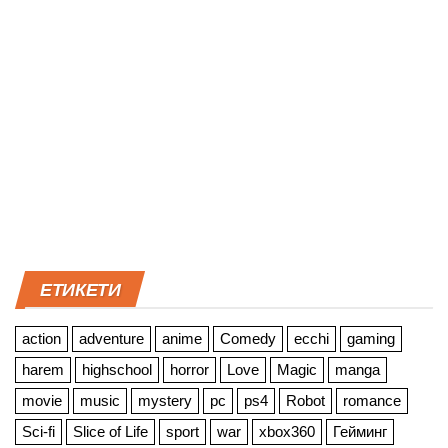
ЕТИКЕТИ
action
adventure
anime
Comedy
ecchi
gaming
harem
highschool
horror
Love
Magic
manga
movie
music
mystery
pc
ps4
Robot
romance
Sci-fi
Slice of Life
sport
war
xbox360
Гейминг