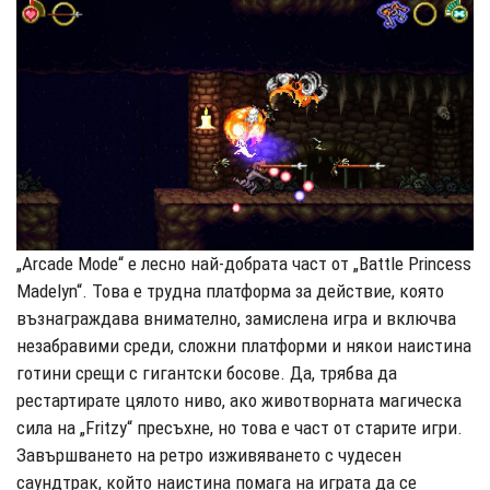
„Arcade Mode“ е лесно най-добрата част от „Battle Princess
Madelyn“. Това е трудна платформа за действие, която
възнаграждава внимателно, замислена игра и включва
незабравими среди, сложни платформи и някои наистина
готини срещи с гигантски босове. Да, трябва да
рестартирате цялото ниво, ако животворната магическа
сила на „Fritzy“ пресъхне, но това е част от старите игри.
Завършването на ретро изживяването с чудесен
саундтрак, който наистина помага на играта да се