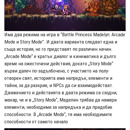
Има два режима на игра в “Battle Princess Madelyn: Arcade
Mode и Story Mode”. И двата варианта следват една и
съща история, но го представят по различен начин.
„Arcade Mode“ е кратък диалог и кинематика и дълго
време на ожесточени действия, докато „Story Mode“
върви далеч по-задълбочено, с участието на полу-
отворен свят, историята има напредък, елементи и
тайни, за да разкрие, и NPCs да си взаимодействат.
Движението и действията в двата режима са сходни,
макар, че и в „Story Mode“, Маделин трябва да намери
елементи, необходими за напредъка и да придобие
способности. В „Arcade Mode“, тя има необходимите
способности от самото начало