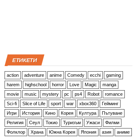
ЕТИКЕТИ
action
adventure
anime
Comedy
ecchi
gaming
harem
highschool
horror
Love
Magic
manga
movie
music
mystery
pc
ps4
Robot
romance
Sci-fi
Slice of Life
sport
war
xbox360
Гейминг
Игри
История
Кино
Корея
Култура
Пътуване
Религия
Сеул
Токио
Туризъм
Ужаси
Филми
Фолклор
Храна
Южна Корея
Япония
азия
аниме