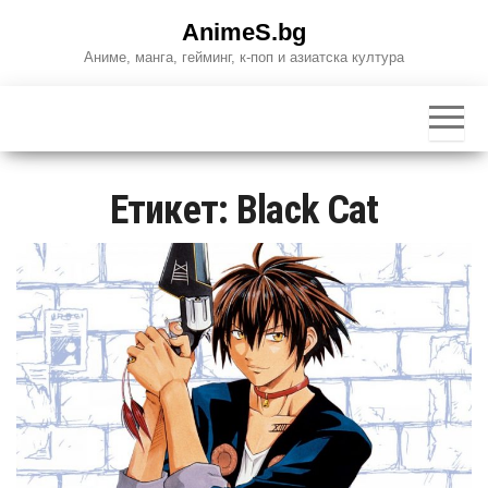
Skip
AnimeS.bg
to
Аниме, манга, гейминг, к-поп и азиатска култура
the
content
Етикет:
Black Cat