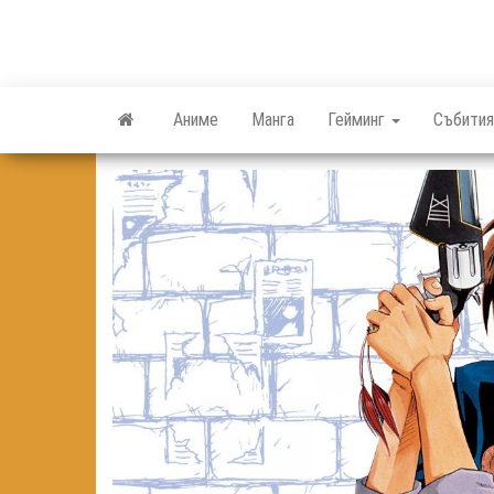
Skip
to
the
content
Аниме
Манга
Гейминг
Събития