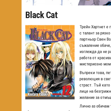
Black Cat
Трейн Хартнет е 
с талант за рязк
партньор Свен Во
съжаление обаче,
изглежда да не р
работа от красив
мистериозно мом
Въпреки това, пет
революция в свет
страст. Тъй като 
лице на безгрижн
желание за отмъ
Лично аз обичам 