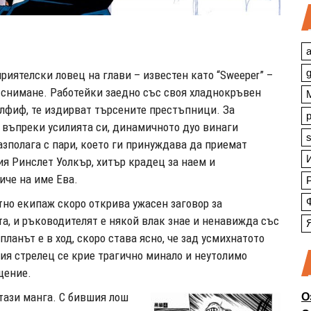
a
приятелски ловец на глави – известен като “Sweeper” –
о снимане. Работейки заедно със своя хладнокръвен
лфиф, те издирват търсените престъпници. За
 въпреки усилията си, динамичното дуо винаги
s
азполага с пари, което ги принуждава да приемат
ия Ринслет Уолкър, хитър крадец за наем и
иче на име Ева.
но ​​екипаж скоро открива ужасен заговор за
а, и ръководителят е някой влак знае и ненавижда със
планът е в ход, скоро става ясно, че зад усмихнатото
ия стрелец се крие трагично минало и неутолимо
щение.
тази манга. С бившия лош
О