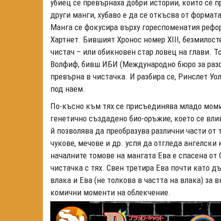
убиец се превърнаха добри истории, които се п
други манги, хубаво е да се откъсва от формата
Манга се фокусира върху гореспоменатия рефо
Хартнет. Бившият Хронос номер XIII, безмилост
чистач – или обикновен стар ловец на глави. Т
Волфиф, бивш ИБИ (Международно бюро за разс
превърна в чистачка. И разбира се, Ринслет Уо
под наем.
По-късно към тях се присъединява младо
моми
генетично създадено био-оръжие, което се влив
й позволява да преобразува различни части от 
чукове, мечове и др. успя да отгледа ангелски 
началните томове на мангата Ева е спасена от
чистачка с тях. Свен третира Ева почти като д
влака и Ева (не толкова в частта на влака) за
комични моменти на облекчение.