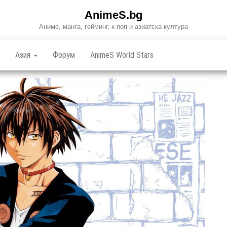
AnimeS.bg
Аниме, манга, гейминг, к-поп и азиатска култура
Азия
Форум
AnimeS World Stars