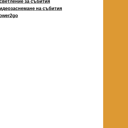
светление за събития
идеозаснемане на събития
ower2go