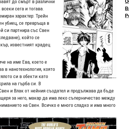
равят до смърт в различни
О
 всеки сега и тогава.
В
рмиран характер: Трейн
P
ен убиец, се превръща в
ой си партнира със Свен
ледване), който се
лкър, известният крадец
че на име Ева, което е
а в нанотехнология, която
тялото си в обекти като
крила на гърба си. В
 Свен и Влак от нейния създател и продължава да бъде
ъщеря за него, макар да има леко съперничество между
 вниманието на Свен. Всичко е много сладко и има много