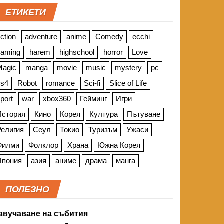
ЕТИКЕТИ
ction
adventure
anime
Comedy
ecchi
gaming
harem
highschool
horror
Love
Magic
manga
movie
music
mystery
pc
ps4
Robot
romance
Sci-fi
Slice of Life
port
war
xbox360
Гейминг
Игри
История
Кино
Корея
Култура
Пътуване
Религия
Сеул
Токио
Туризъм
Ужаси
Филми
Фолклор
Храна
Южна Корея
Япония
азия
аниме
драма
манга
ПОЛЕЗНО
звучаване на събития