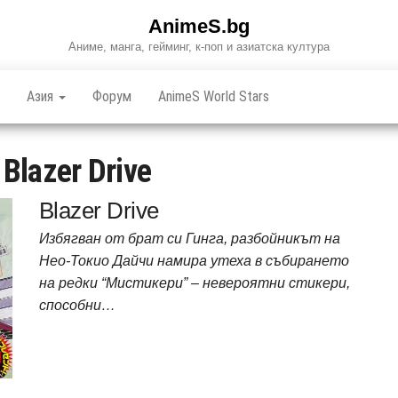
AnimeS.bg
Аниме, манга, гейминг, к-поп и азиатска култура
Азия
Форум
AnimeS World Stars
:
Blazer Drive
Blazer Drive
Избягван от брат си Гинга, разбойникът на
Нео-Токио Дайчи намира утеха в събирането
на редки “Мистикери” – невероятни стикери,
способни…