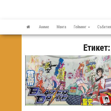
Skip
to
the
content
Аниме
Манга
Гейминг
Събития
Етикет