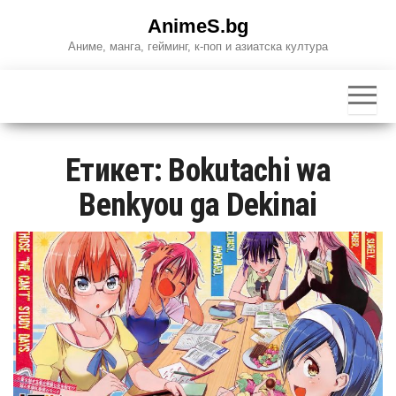
Skip
AnimeS.bg
to
Аниме, манга, гейминг, к-поп и азиатска култура
the
content
Етикет:
Bokutachi wa
Benkyou ga Dekinai