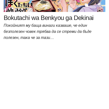
Bokutachi wa Benkyou ga Dekinai
Покойният му баща винаги казваше, че един
безполезен човек трябва да се стреми да бъде
полезен, така че за тази…