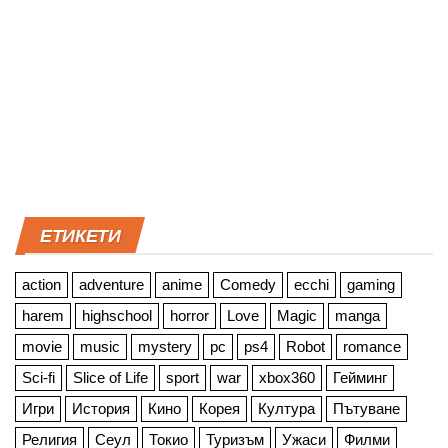
ЕТИКЕТИ
action
adventure
anime
Comedy
ecchi
gaming
harem
highschool
horror
Love
Magic
manga
movie
music
mystery
pc
ps4
Robot
romance
Sci-fi
Slice of Life
sport
war
xbox360
Гейминг
Игри
История
Кино
Корея
Култура
Пътуване
Религия
Сеул
Токио
Туризъм
Ужаси
Филми