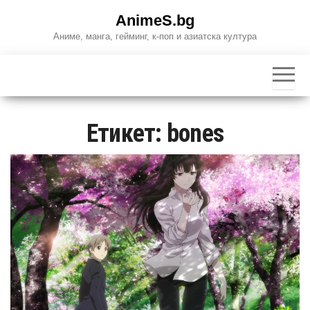
Skip
AnimeS.bg
to
Аниме, манга, гейминг, к-поп и азиатска култура
the
content
Етикет:
bones