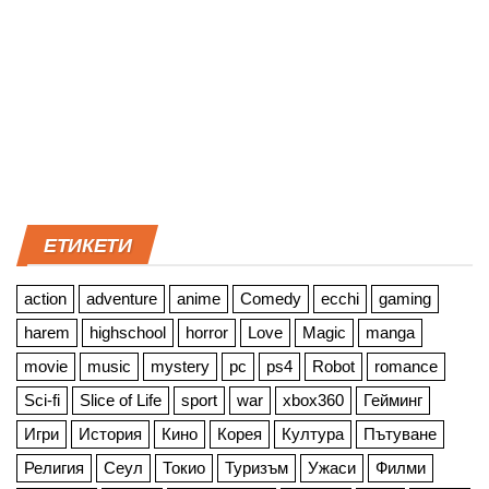
ЕТИКЕТИ
action
adventure
anime
Comedy
ecchi
gaming
harem
highschool
horror
Love
Magic
manga
movie
music
mystery
pc
ps4
Robot
romance
Sci-fi
Slice of Life
sport
war
xbox360
Гейминг
Игри
История
Кино
Корея
Култура
Пътуване
Религия
Сеул
Токио
Туризъм
Ужаси
Филми