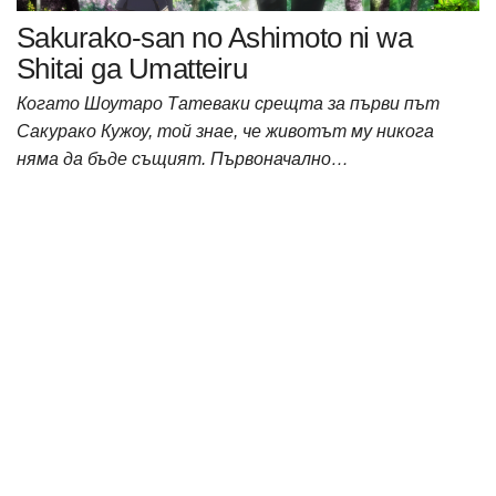
Sakurako-san no Ashimoto ni wa
Shitai ga Umatteiru
Когато Шоутаро Татеваки срещта за първи път
Сакурако Кужоу, той знае, че животът му никога
няма да бъде същият. Първоначално…