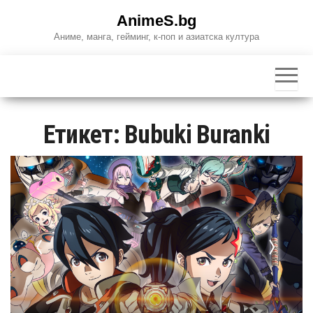
Skip
AnimeS.bg
to
Аниме, манга, гейминг, к-поп и азиатска култура
the
content
Етикет:
Bubuki Buranki