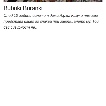
Bubuki Buranki
След 10 години далеч от дома Азума Казуки нямаше
представа какво го очаква при завръщането му. Той
със сигурност не…