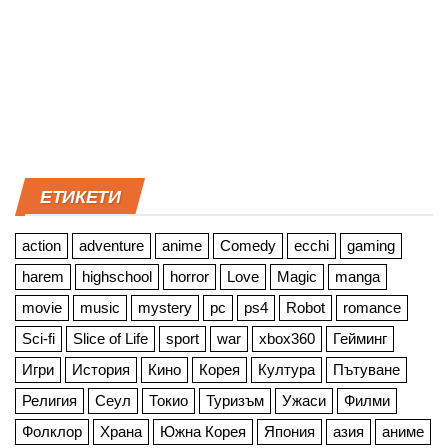
ЕТИКЕТИ
action
adventure
anime
Comedy
ecchi
gaming
harem
highschool
horror
Love
Magic
manga
movie
music
mystery
pc
ps4
Robot
romance
Sci-fi
Slice of Life
sport
war
xbox360
Гейминг
Игри
История
Кино
Корея
Култура
Пътуване
Религия
Сеул
Токио
Туризъм
Ужаси
Филми
Фолклор
Храна
Южна Корея
Япония
азия
аниме