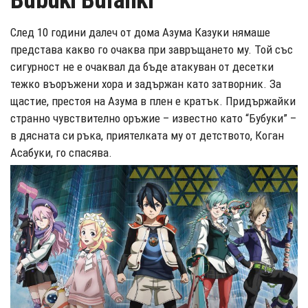
Bubuki Buranki
След 10 години далеч от дома Азума Казуки нямаше
представа какво го очаква при завръщането му. Той със
сигурност не е очаквал да бъде атакуван от десетки
тежко въоръжени хора и задържан като затворник. За
щастие, престоя на Азума в плен е кратък. Придържайки
странно чувствително оръжие – известно като “Бубуки” –
в дясната си ръка, приятелката му от детството, Коган
Асабуки, го спасява.