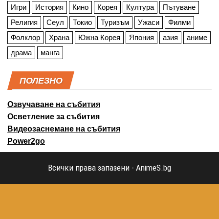
Игри
История
Кино
Корея
Култура
Пътуване
Религия
Сеул
Токио
Туризъм
Ужаси
Филми
Фолклор
Храна
Южна Корея
Япония
азия
аниме
драма
манга
ПОЛЕЗНО
Озвучаване на събития
Осветление за събития
Видеозаснемане на събития
Power2go
Всички права запазени - AnimeS.bg