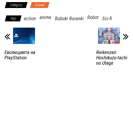
Category
Аниме
anime
Robot
action
Bubuki Buranki
Sci-fi
Tags
Еволюцията на
Reikenzan:
PlayStation
Hoshikuzu-tachi
no Utage