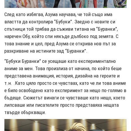
След като избягва, Азума научава, че той също има
властта да контролира “Бубуки”. Заедно с новите си
спътници той трябва да съживи титана на “Буранки”,
наречен Обу, който спи някъде дълбоко под земята. С
това знание и цел, пред Азума се открива нов път за
разкриване на истините зад “Буранки”.
“Бубуки Буранки” се усещаше като експериментално
аниме за мен. Това произлиза от начина, по който беше
представена анимация, история, дизайна на героите и
т.н. .Като цяло просто се ч
увствах, като че ли това аниме
е било освободено като експеримент за нещо по-голямо в
бъдеще. Сюжетът винаги се чувстваше като нещо, което
липсваше или писателите просто представяха нещата
твърде объркващи.