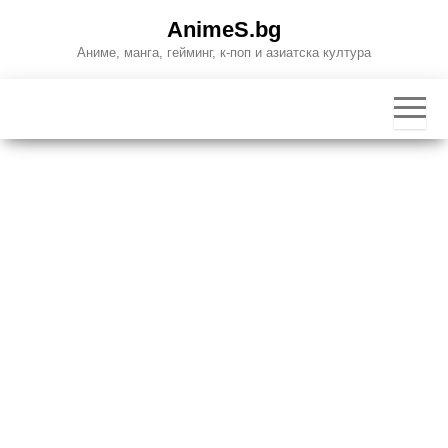
Skip
AnimeS.bg
to
Аниме, манга, гейминг, к-поп и азиатска култура
the
content