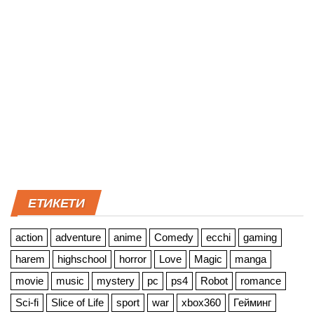
ЕТИКЕТИ
action
adventure
anime
Comedy
ecchi
gaming
harem
highschool
horror
Love
Magic
manga
movie
music
mystery
pc
ps4
Robot
romance
Sci-fi
Slice of Life
sport
war
xbox360
Гейминг