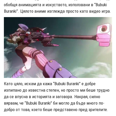
обобщя анимацията и изкуството, използвани в “Bubuki
Buranki”. Цялото аниме изглежда просто като видео игра.
Като цяло, искам да кажа “Bubuki Buranki” е добре
изпипано до известна степен, но просто ми беше трудно
да се впусна в историята и заговора. Накрая, силно
вярвам, че “Bubuki Buranki” би могло да бъде много по-
добро от това, което беше представено пред зрителите.