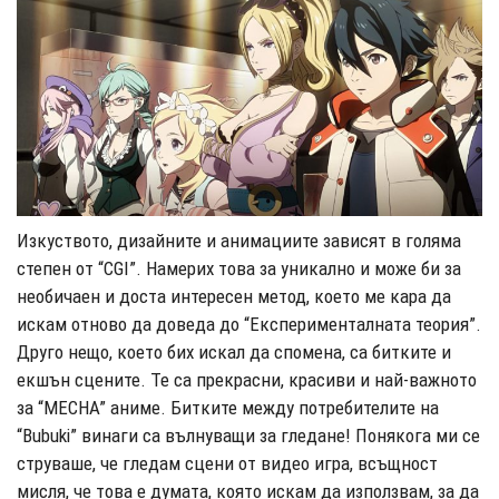
Изкуството, дизайните и анимациите зависят в голяма
степен от “CGI”. Намерих това за уникално и може би за
необичаен и доста интересен метод, което ме кара да
искам отново да доведа до “Експерименталната теория”.
Друго нещо, което бих искал да спомена, са битките и
екшън сцените. Те са прекрасни, красиви и най-важното
за “MECHA” аниме. Битките между потребителите на
“Bubuki” винаги са вълнуващи за гледане! Понякога ми се
струваше, че гледам сцени от видео игра, всъщност
мисля, че това е думата, която искам да използвам, за да