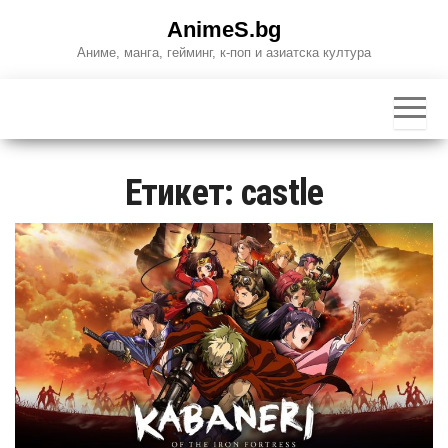
Skip
AnimeS.bg
to
Аниме, манга, гейминг, к-поп и азиатска култура
the
content
Етикет:
castle