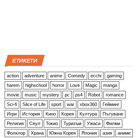
ЕТИКЕТИ
action
adventure
anime
Comedy
ecchi
gaming
harem
highschool
horror
Love
Magic
manga
movie
music
mystery
pc
ps4
Robot
romance
Sci-fi
Slice of Life
sport
war
xbox360
Гейминг
Игри
История
Кино
Корея
Култура
Пътуване
Религия
Сеул
Токио
Туризъм
Ужаси
Филми
Фолклор
Храна
Южна Корея
Япония
азия
аниме