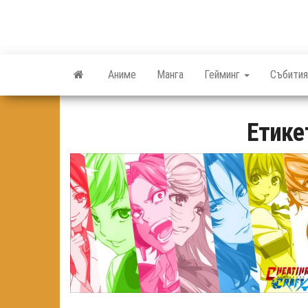
Skip
to
the
content
Аниме
Манга
Гейминг
Събития
Етике