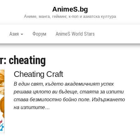
AnimeS.bg
Аниме, манга, гейминг, к-поп и азиатска култура
Азия
Форум
AnimeS World Stars
т:
cheating
Cheating Craft
В един свят, където академичният успех
решава цялото ви бъдеще, стаята за изпити
става безмилостно бойно поле. Издържането
на изпитите…