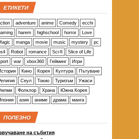
ЕТИКЕТИ
ction
adventure
anime
Comedy
ecchi
gaming
harem
highschool
horror
Love
Magic
manga
movie
music
mystery
pc
ps4
Robot
romance
Sci-fi
Slice of Life
port
war
xbox360
Гейминг
Игри
История
Кино
Корея
Култура
Пътуване
Религия
Сеул
Токио
Туризъм
Ужаси
Филми
Фолклор
Храна
Южна Корея
Япония
азия
аниме
драма
манга
ПОЛЕЗНО
звучаване на събития