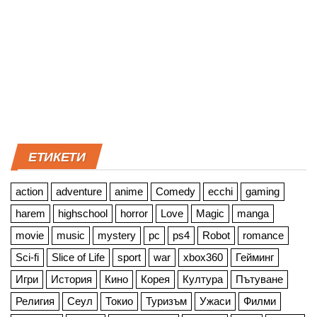
ЕТИКЕТИ
action
adventure
anime
Comedy
ecchi
gaming
harem
highschool
horror
Love
Magic
manga
movie
music
mystery
pc
ps4
Robot
romance
Sci-fi
Slice of Life
sport
war
xbox360
Гейминг
Игри
История
Кино
Корея
Култура
Пътуване
Религия
Сеул
Токио
Туризъм
Ужаси
Филми