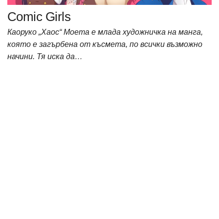
Comic Girls
Каоруко „Хаос“ Моета е млада художничка на манга,
която е загърбена от късмета, по всички възможно
начини. Тя иска да…