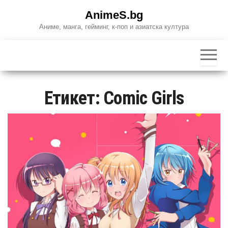
Skip
AnimeS.bg
to
Аниме, манга, гейминг, к-поп и азиатска култура
the
content
Етикет:
Comic Girls