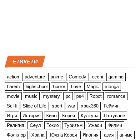
ЕТИКЕТИ
action
adventure
anime
Comedy
ecchi
gaming
harem
highschool
horror
Love
Magic
manga
movie
music
mystery
pc
ps4
Robot
romance
Sci-fi
Slice of Life
sport
war
xbox360
Гейминг
Игри
История
Кино
Корея
Култура
Пътуване
Религия
Сеул
Токио
Туризъм
Ужаси
Филми
Фолклор
Храна
Южна Корея
Япония
азия
аниме