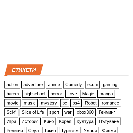
ЕТИКЕТИ
action
adventure
anime
Comedy
ecchi
gaming
harem
highschool
horror
Love
Magic
manga
movie
music
mystery
pc
ps4
Robot
romance
Sci-fi
Slice of Life
sport
war
xbox360
Гейминг
Игри
История
Кино
Корея
Култура
Пътуване
Религия
Сеул
Токио
Туризъм
Ужаси
Филми