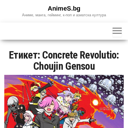
Skip
AnimeS.bg
to
Аниме, манга, гейминг, к-поп и азиатска култура
the
content
Етикет:
Concrete Revolutio:
Choujin Gensou