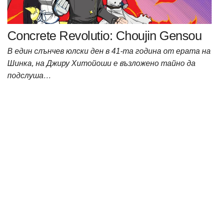
Concrete Revolutio: Choujin Gensou
В един слънчев юлски ден в 41-та година от ерата на
Шинка, на Джиру Хитойоши е възложено тайно да
подслуша…