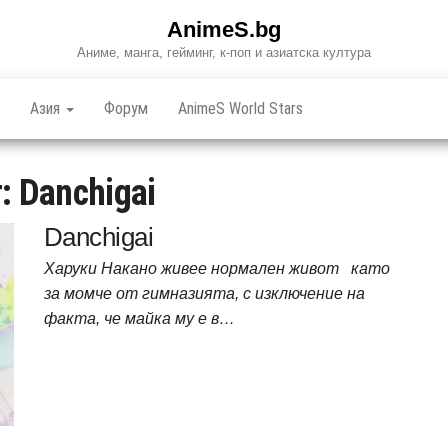
AnimeS.bg
Аниме, манга, гейминг, к-поп и азиатска култура
Азия
Форум
AnimeS World Stars
т:
Danchigai
Danchigai
Харуки Накано живее нормален живот като
за момче от гимназията, с изключение на
факта, че майка му е в…