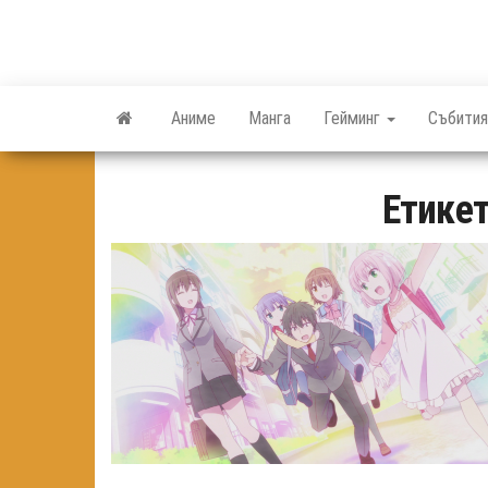
Skip
to
the
content
Аниме
Манга
Гейминг
Събития
Етике