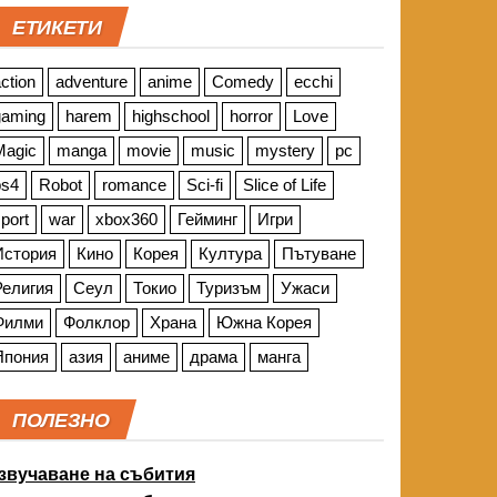
ЕТИКЕТИ
ction
adventure
anime
Comedy
ecchi
gaming
harem
highschool
horror
Love
Magic
manga
movie
music
mystery
pc
ps4
Robot
romance
Sci-fi
Slice of Life
port
war
xbox360
Гейминг
Игри
История
Кино
Корея
Култура
Пътуване
Религия
Сеул
Токио
Туризъм
Ужаси
Филми
Фолклор
Храна
Южна Корея
Япония
азия
аниме
драма
манга
ПОЛЕЗНО
звучаване на събития